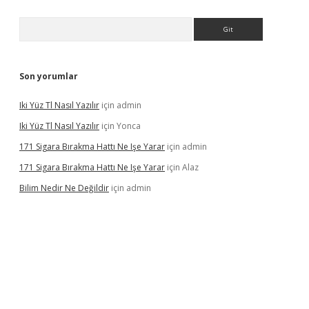
Arama
Son yorumlar
Iki Yüz Tl Nasıl Yazılır
için
admin
Iki Yüz Tl Nasıl Yazılır
için
Yonca
171 Sigara Bırakma Hattı Ne Işe Yarar
için
admin
171 Sigara Bırakma Hattı Ne Işe Yarar
için
Alaz
Bilim Nedir Ne Değildir
için
admin
ino