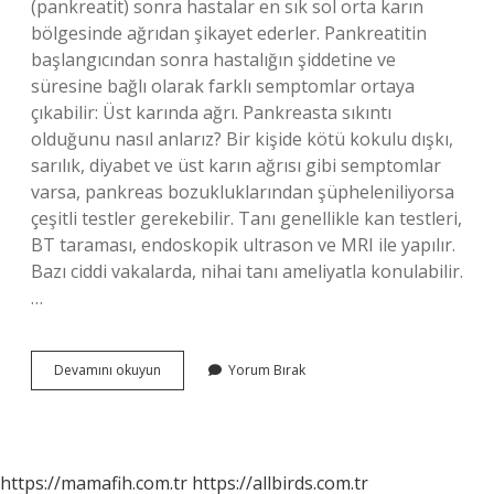
(pankreatit) sonra hastalar en sık sol orta karın
bölgesinde ağrıdan şikayet ederler. Pankreatitin
başlangıcından sonra hastalığın şiddetine ve
süresine bağlı olarak farklı semptomlar ortaya
çıkabilir: Üst karında ağrı. Pankreasta sıkıntı
olduğunu nasıl anlarız? Bir kişide kötü kokulu dışkı,
sarılık, diyabet ve üst karın ağrısı gibi semptomlar
varsa, pankreas bozukluklarından şüpheleniliyorsa
çeşitli testler gerekebilir. Tanı genellikle kan testleri,
BT taraması, endoskopik ultrason ve MRI ile yapılır.
Bazı ciddi vakalarda, nihai tanı ameliyatla konulabilir.
…
Pankreas
Devamını okuyun
Yorum Bırak
Ağrısı
Sırtta
Nereye
Vurur
https://mamafih.com.tr
https://allbirds.com.tr