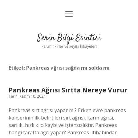
menüyü
Anasayfa
aç
Gizlilik Politikası
Serin Bilgi Esintisi
Yasal Uyarı
Ferah fikirler ve keyifli hikayeler!
Hakkımızda
Etiket:
Pankreas ağrısı sağda mı solda mı
Pankreas Ağrısı Sırtta Nereye Vurur
Tarih: Kasım 10, 2024
Pankreas sırt ağrısı yapar mı? Erken evre pankreas
kanserinin ilk belirtileri sırt ağrısı, karın ağrısı,
sarılık, hızlı kilo kaybı ve iştahsızlıktır. Pankreas
hangi tarafta ağrı yapar? Pankreas iltihabından