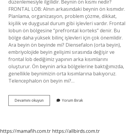
düzenlemesiyle ilgilidir. Beynin ön kısmı nedir?
FRONTAL LOB: Alnın arkasındaki beynin ön kısmıdır.
Planlama, organizasyon, problem çözme, dikkat,
kişilik ve duygusal durum gibi işlevleri vardır. Frontal
lobun ön bölgesine “prefrontal korteks” denir. Bu
bölge daha yüksek bilinç işlevleri için çok önemlidir.
Ara beyin ön beyinde mi? Diensefalon (orta beyin),
embriyolojide beyin gelişimi sırasında değişir ve
frontal lob dediğimiz yapının arka kısımlarını
oluşturur. Ön beynin arka bölgelerine baktığımızda,
genellikle beynimizin orta kısımlarına bakıyoruz.
Telencephalon ön beyin mi?…
Uç
Devamını okuyun
Yorum Bırak
Beyin
Ön
Beyinde
Mi
https://mamafih.com.tr
https://allbirds.com.tr