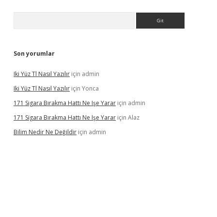
Arama
Son yorumlar
Iki Yüz Tl Nasıl Yazılır
için
admin
Iki Yüz Tl Nasıl Yazılır
için
Yonca
171 Sigara Bırakma Hattı Ne Işe Yarar
için
admin
171 Sigara Bırakma Hattı Ne Işe Yarar
için
Alaz
Bilim Nedir Ne Değildir
için
admin
ino