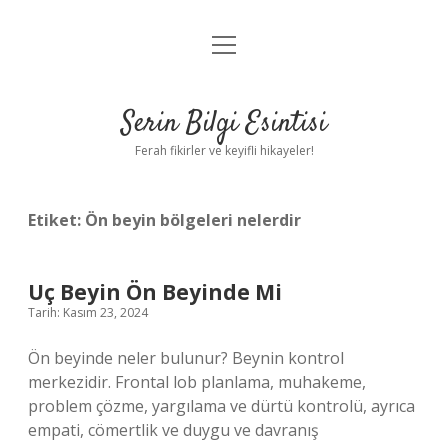
menüyü
Anasayfa
aç
Gizlilik Politikası
Serin Bilgi Esintisi
Yasal Uyarı
Ferah fikirler ve keyifli hikayeler!
Hakkımızda
Etiket:
Ön beyin bölgeleri nelerdir
Uç Beyin Ön Beyinde Mi
Tarih: Kasım 23, 2024
Ön beyinde neler bulunur? Beynin kontrol
merkezidir. Frontal lob planlama, muhakeme,
problem çözme, yargılama ve dürtü kontrolü, ayrıca
empati, cömertlik ve duygu ve davranış