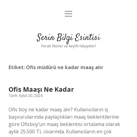
menüyü
Anasayfa
aç
Gizlilik Politikası
Serin Bilgi Esintisi
Yasal Uyarı
Ferah fikirler ve keyifli hikayeler!
Hakkımızda
Etiket:
Ofis müdürü ne kadar maaş alır
Ofis Maaşı Ne Kadar
Tarih: Eylül 20, 2024
Ofis boy ne kadar maaş alır? Kullanıcıların iş
başvurularında paylaştıkları maaş beklentilerine
göre Ofisboy’un maaş beklentisi ortalama olarak
aylık 25.500 TL civarında. Kullanıcıların en çok