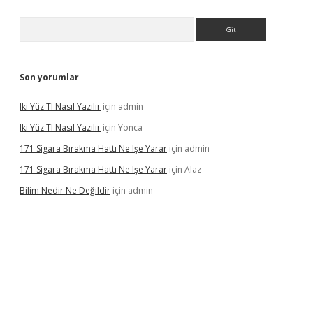
Arama
Son yorumlar
Iki Yüz Tl Nasıl Yazılır
için
admin
Iki Yüz Tl Nasıl Yazılır
için
Yonca
171 Sigara Bırakma Hattı Ne Işe Yarar
için
admin
171 Sigara Bırakma Hattı Ne Işe Yarar
için
Alaz
Bilim Nedir Ne Değildir
için
admin
ino