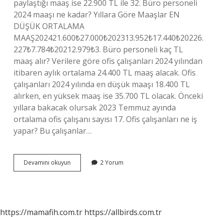
paylaştığı maaş ise 22.900 TL ile 32. Büro personeli
2024 maaşı ne kadar? Yıllara Göre Maaşlar EN
DÜŞÜK ORTALAMA
MAAŞ202421.600₺27.000₺202313.952₺17.440₺20226.
227₺7.784₺20212.979₺3. Büro personeli kaç TL
maaş alır? Verilere göre ofis çalışanları 2024 yılından
itibaren aylık ortalama 24.400 TL maaş alacak. Ofis
çalışanları 2024 yılında en düşük maaşı 18.400 TL
alırken, en yüksek maaş ise 35.700 TL olacak. Önceki
yıllara bakacak olursak 2023 Temmuz ayında
ortalama ofis çalışanı sayısı 17. Ofis çalışanları ne iş
yapar? Bu çalışanlar…
Ofis
Devamını okuyun
2 Yorum
Maaşı
Ne
Kadar
https://mamafih.com.tr
https://allbirds.com.tr