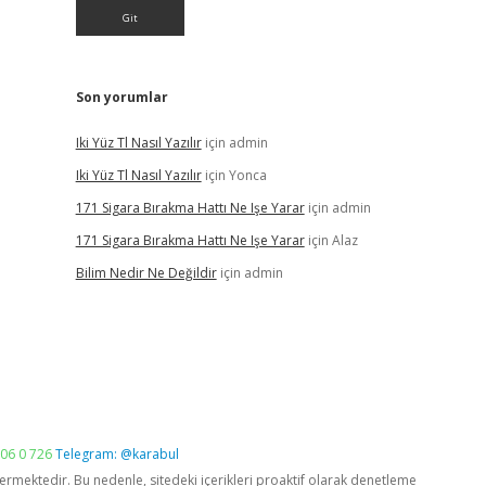
Son yorumlar
Iki Yüz Tl Nasıl Yazılır
için
admin
Iki Yüz Tl Nasıl Yazılır
için
Yonca
171 Sigara Bırakma Hattı Ne Işe Yarar
için
admin
171 Sigara Bırakma Hattı Ne Işe Yarar
için
Alaz
Bilim Nedir Ne Değildir
için
admin
06 0 726
Telegram: @karabul
vermektedir. Bu nedenle, sitedeki içerikleri proaktif olarak denetleme