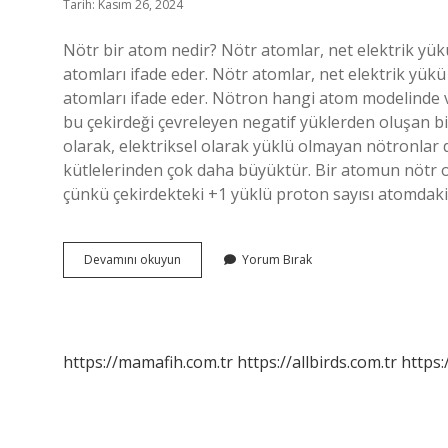
Tarih: Kasım 26, 2024
Nötr bir atom nedir? Nötr atomlar, net elektrik yük
atomları ifade eder. Nötr atomlar, net elektrik yükü
atomları ifade eder. Nötron hangi atom modelinde va
bu çekirdeği çevreleyen negatif yüklerden oluşan b
olarak, elektriksel olarak yüklü olmayan nötronlar da
kütlelerinden çok daha büyüktür. Bir atomun nötr ol
çünkü çekirdekteki +1 yüklü proton sayısı atomdaki
Nötr
Devamını okuyun
Yorum Bırak
Atomlar
Hangileri
https://mamafih.com.tr
https://allbirds.com.tr
https: