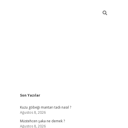
Sidebar
Son Yazılar
vdcasino
Kuzu göbeği mantarı tadı nasıl ?
Ağustos 8, 2026
Müstehcen şaka ne demek ?
Ağustos 8, 2026