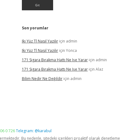
Son yorumlar
Iki Yüz Tl Nasıl Yazılır
için
admin
Iki Yüz Tl Nasıl Yazılır
için
Yonca
171 Sigara Bırakma Hattı Ne Işe Yarar
için
admin
171 Sigara Bırakma Hattı Ne Işe Yarar
için
Alaz
Bilim Nedir Ne Değildir
için
admin
06 0 726
Telegram: @karabul
vermektedir. Bu nedenle, sitedeki içerikleri proaktif olarak denetleme