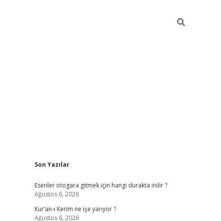
Sidebar
Son Yazılar
vdcasino
Esenler otogara gitmek için hangi durakta inilir ?
Ağustos 6, 2026
Kur’an-ı Kerim ne işe yarıyor ?
Ağustos 6, 2026