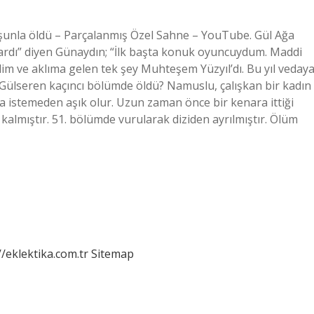
unla öldü – Parçalanmış Özel Sahne – YouTube. Gül Ağa
ardı” diyen Günaydın; “İlk başta konuk oyuncuydum. Maddi
im ve aklıma gelen tek şey Muhteşem Yüzyıl’dı. Bu yıl veday
 Gülseren kaçıncı bölümde öldü? Namuslu, çalışkan bir kadın
’a istemeden aşık olur. Uzun zaman önce bir kenara ittiği
kalmıştır. 51. bölümde vurularak diziden ayrılmıştır. Ölüm
//eklektika.com.tr
Sitemap