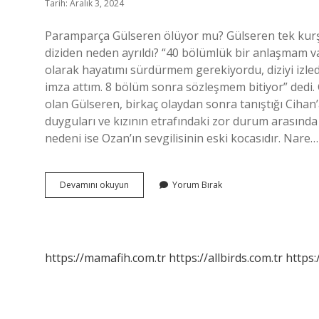
Tarih: Aralık 3, 2024
Paramparça Gülseren ölüyor mu? Gülseren tek kurş
diziden neden ayrıldı? “40 bölümlük bir anlaşmam v
olarak hayatımı sürdürmem gerekiyordu, diziyi izled
imza attım. 8 bölüm sonra sözleşmem bitiyor” dedi.
olan Gülseren, birkaç olaydan sonra tanıştığı Cihan
duyguları ve kızının etrafındaki zor durum arasında 
nedeni ise Ozan’ın sevgilisinin eski kocasıdır. Nare…
Gülseren
Devamını okuyun
Yorum Bırak
Diziden
Neden
Ayrıldı
https://mamafih.com.tr
https://allbirds.com.tr
https: