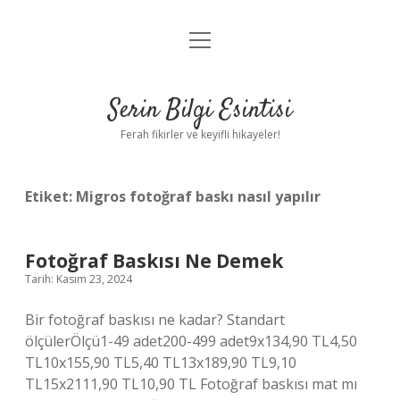
menüyü
Anasayfa
aç
Gizlilik Politikası
Serin Bilgi Esintisi
Yasal Uyarı
Ferah fikirler ve keyifli hikayeler!
Hakkımızda
Etiket:
Migros fotoğraf baskı nasıl yapılır
Fotoğraf Baskısı Ne Demek
Tarih: Kasım 23, 2024
Bir fotoğraf baskısı ne kadar? Standart
ölçülerÖlçü1-49 adet200-499 adet9x134,90 TL4,50
TL10x155,90 TL5,40 TL13x189,90 TL9,10
TL15x2111,90 TL10,90 TL Fotoğraf baskısı mat mı