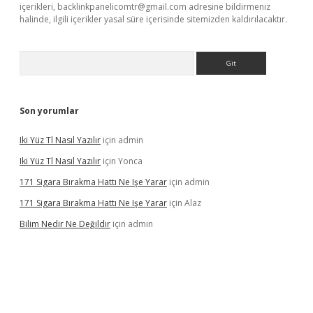
içerikleri,
backlinkpanelicomtr@gmail.com
adresine bildirmeniz
halinde, ilgili içerikler yasal süre içerisinde sitemizden kaldırılacaktır.
Arama
Son yorumlar
Iki Yüz Tl Nasıl Yazılır
için
admin
Iki Yüz Tl Nasıl Yazılır
için
Yonca
171 Sigara Bırakma Hattı Ne Işe Yarar
için
admin
171 Sigara Bırakma Hattı Ne Işe Yarar
için
Alaz
Bilim Nedir Ne Değildir
için
admin