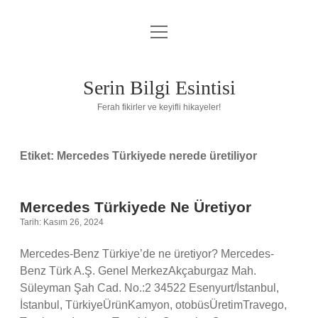
menüyü
Anasayfa
aç
Gizlilik Politikası
Serin Bilgi Esintisi
Yasal Uyarı
Ferah fikirler ve keyifli hikayeler!
Hakkımızda
Etiket:
Mercedes Türkiyede nerede üretiliyor
Mercedes Türkiyede Ne Üretiyor
Tarih: Kasım 26, 2024
Mercedes-Benz Türkiye’de ne üretiyor? Mercedes-
Benz Türk A.Ş. Genel MerkezAkçaburgaz Mah.
Süleyman Şah Cad. No.:2 34522 Esenyurt/İstanbul,
İstanbul, TürkiyeÜrünKamyon, otobüsÜretimTravego,