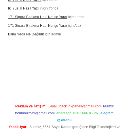
Iki Yüz Tl Nasıl Yazılır
için
Yonca
171 Sigara Bırakma Hattı Ne Işe Yarar
için
admin
171 Sigara Bırakma Hattı Ne Işe Yarar
için
Alaz
Bilim Nedir Ne Değildir
için
admin
sino
Reklam ve İletişim:
E-mail:
backlinkpaneli@gmail.com
Teams:
forumhizmeti@gmail.com
Whatsapp: 0262 606 0 726
Telegram:
@karabul
Yasal Uyarı:
Sitemiz, 5651 Sayılı Kanun gereğince Bilgi Teknolojileri ve