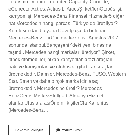
Tourismo, Intouro, Tourrider, Capacity, Conecte,
eConecto, Actros, Actros L, ArocsŞirket(ler)Otobüs işi,
kamyon işi, Mercedes-Benz Finansal Hizmetler5 diğer
hat Mercedesin hangi parçası Türkiye’de üretiliyor?
Kuruluşundan bu yana Davutpaşa’da bulunan
Mercedes-Benz Türk’ün merkez ofisi, Ağustos 2007
sonunda İstanbul/Bahçeşehir’deki yeni binasına
taşındı. Mercedes hangi markaları üretiyor? Şirket,
binek otomobiller, pikap kamyonlar, arazi araçları,
nakliye kamyonları ve otobüsler gibi ticari araçlar
üretmektedir. Daimler, Mercedes-Benz, FUSO, Western
Star, Smart ve daha birçok marka için araç
üretmektedir. Mercedes ne üretir? Mercedes-
BenzGenel MerkezStuttgart, AlmanyaHizmet
alanlarıUluslararasıÖnemli kişilerOla Kallenius
(Mercedes-Benz…
Mercedes
Devamını okuyun
Yorum Bırak