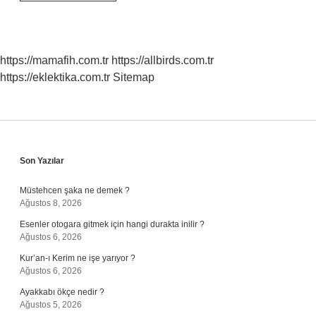
Türkiyede
Ne
Üretiyor
https://mamafih.com.tr
https://allbirds.com.tr
https://eklektika.com.tr
Sitemap
Sidebar
Son Yazılar
Müstehcen şaka ne demek ?
Ağustos 8, 2026
Esenler otogara gitmek için hangi durakta inilir ?
Ağustos 6, 2026
Kur’an-ı Kerim ne işe yarıyor ?
Ağustos 6, 2026
Ayakkabı ökçe nedir ?
Ağustos 5, 2026