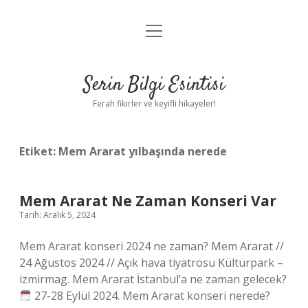
menüyü
Anasayfa
aç
Gizlilik Politikası
Serin Bilgi Esintisi
Yasal Uyarı
Ferah fikirler ve keyifli hikayeler!
Hakkımızda
Etiket:
Mem Ararat yılbaşında nerede
Mem Ararat Ne Zaman Konseri Var
Tarih: Aralık 5, 2024
Mem Ararat konseri 2024 ne zaman? Mem Ararat //
24 Ağustos 2024 // Açık hava tiyatrosu Kültürpark –
izmirmag. Mem Ararat İstanbul’a ne zaman gelecek?
27-28 Eylül 2024. Mem Ararat konseri nerede?