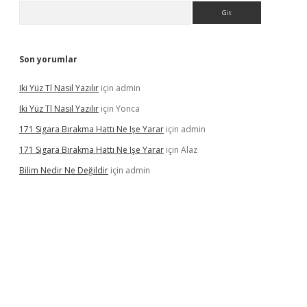
Arama
Son yorumlar
Iki Yüz Tl Nasıl Yazılır
için
admin
Iki Yüz Tl Nasıl Yazılır
için
Yonca
171 Sigara Bırakma Hattı Ne Işe Yarar
için
admin
171 Sigara Bırakma Hattı Ne Işe Yarar
için
Alaz
Bilim Nedir Ne Değildir
için
admin
ino