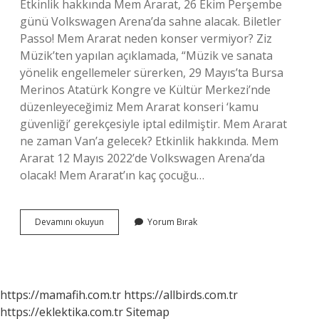
Etkinlik hakkında Mem Ararat, 26 Ekim Perşembe
günü Volkswagen Arena’da sahne alacak. Biletler
Passo! Mem Ararat neden konser vermiyor? Ziz
Müzik’ten yapılan açıklamada, “Müzik ve sanata
yönelik engellemeler sürerken, 29 Mayıs’ta Bursa
Merinos Atatürk Kongre ve Kültür Merkezi’nde
düzenleyeceğimiz Mem Ararat konseri ‘kamu
güvenliği’ gerekçesiyle iptal edilmiştir. Mem Ararat
ne zaman Van’a gelecek? Etkinlik hakkında. Mem
Ararat 12 Mayıs 2022’de Volkswagen Arena’da
olacak! Mem Ararat’ın kaç çocuğu…
Mem
Devamını okuyun
Yorum Bırak
Ararat
Ne
Zaman
Konseri
Var
https://mamafih.com.tr
https://allbirds.com.tr
https://eklektika.com.tr
Sitemap