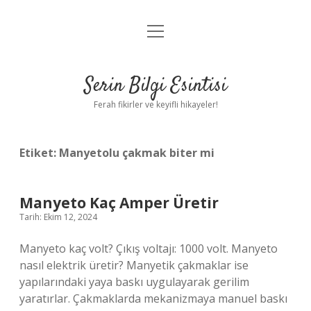
menüyü
Anasayfa
aç
Gizlilik Politikası
Serin Bilgi Esintisi
Yasal Uyarı
Ferah fikirler ve keyifli hikayeler!
Hakkımızda
Etiket:
Manyetolu çakmak biter mi
Manyeto Kaç Amper Üretir
Tarih: Ekim 12, 2024
Manyeto kaç volt? Çıkış voltajı: 1000 volt. Manyeto
nasıl elektrik üretir? Manyetik çakmaklar ise
yapılarındaki yaya baskı uygulayarak gerilim
yaratırlar. Çakmaklarda mekanizmaya manuel baskı