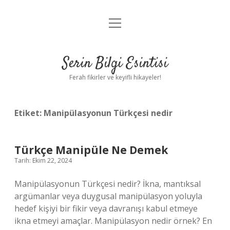
menüyü
Anasayfa
aç
Gizlilik Politikası
Serin Bilgi Esintisi
Yasal Uyarı
Ferah fikirler ve keyifli hikayeler!
Hakkımızda
Etiket:
Manipülasyonun Türkçesi nedir
Türkçe Manipüle Ne Demek
Tarih: Ekim 22, 2024
Manipülasyonun Türkçesi nedir? İkna, mantıksal
argümanlar veya duygusal manipülasyon yoluyla
hedef kişiyi bir fikir veya davranışı kabul etmeye
ikna etmeyi amaçlar. Manipülasyon nedir örnek? En