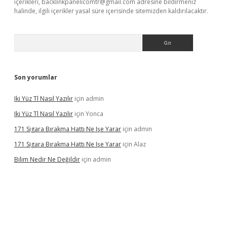
içerikleri,
backlinkpanelicomtr@gmail.com
adresine bildirmeniz
halinde, ilgili içerikler yasal süre içerisinde sitemizden kaldırılacaktır.
Arama
Son yorumlar
Iki Yüz Tl Nasıl Yazılır
için
admin
Iki Yüz Tl Nasıl Yazılır
için
Yonca
171 Sigara Bırakma Hattı Ne Işe Yarar
için
admin
171 Sigara Bırakma Hattı Ne Işe Yarar
için
Alaz
Bilim Nedir Ne Değildir
için
admin