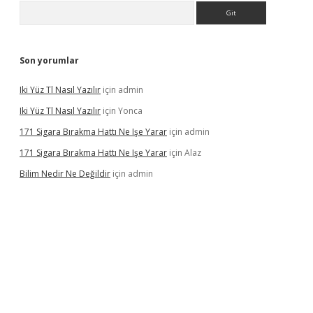
Arama
Son yorumlar
Iki Yüz Tl Nasıl Yazılır
için
admin
Iki Yüz Tl Nasıl Yazılır
için
Yonca
171 Sigara Bırakma Hattı Ne Işe Yarar
için
admin
171 Sigara Bırakma Hattı Ne Işe Yarar
için
Alaz
Bilim Nedir Ne Değildir
için
admin
sino