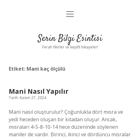
menüyü
Anasayfa
aç
Gizlilik Politikası
Serin Bilgi Esintisi
Yasal Uyarı
Ferah fikirler ve keyifli hikayeler!
Hakkımızda
Etiket:
Mani kaç ölçülü
Mani Nasıl Yapılır
Tarih: Kasım 27, 2024
Mani nasıl oluşturulur? Çoğunlukla dört mısra ve
yedi heceden oluşan bir kıtadan oluşur. Ancak,
mısraları 4-5-8-10-14 hece düzeninde söylenen
maniler de vardır. Birinci, ikinci ve dördüncü mısralar