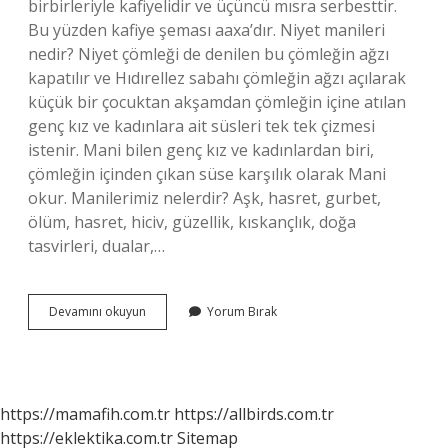
birbirleriyle kafiyelidir ve üçüncü mısra serbesttir.
Bu yüzden kafiye şeması aaxa’dır. Niyet manileri
nedir? Niyet çömleği de denilen bu çömleğin ağzı
kapatılır ve Hıdırellez sabahı çömleğin ağzı açılarak
küçük bir çocuktan akşamdan çömleğin içine atılan
genç kız ve kadınlara ait süsleri tek tek çizmesi
istenir. Mani bilen genç kız ve kadınlardan biri,
çömleğin içinden çıkan süse karşılık olarak Mani
okur. Manilerimiz nelerdir? Aşk, hasret, gurbet,
ölüm, hasret, hiciv, güzellik, kıskançlık, doğa
tasvirleri, dualar,…
Mani
Devamını okuyun
Yorum Bırak
Nasıl
Yapılır
https://mamafih.com.tr
https://allbirds.com.tr
https://eklektika.com.tr
Sitemap