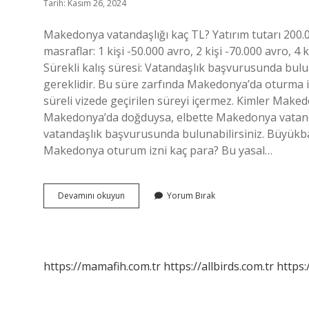
Tarih: Kasım 26, 2024
Makedonya vatandaşlığı kaç TL? Yatırım tutarı 200.0
masraflar: 1 kişi -50.000 avro, 2 kişi -70.000 avro, 4
Sürekli kalış süresi: Vatandaşlık başvurusunda bulu
gereklidir. Bu süre zarfında Makedonya’da oturma iz
süreli vizede geçirilen süreyi içermez. Kimler Make
Makedonya’da doğduysa, elbette Makedonya vatand
vatandaşlık başvurusunda bulunabilirsiniz. Bü
Makedonya oturum izni kaç para? Bu yasal…
Makedonya
Devamını okuyun
Yorum Bırak
Vatandaşlığı
Almak
Kaç
Para
https://mamafih.com.tr
https://allbirds.com.tr
https: