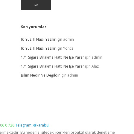
Son yorumlar
Iki Yüz Tl Nasıl Yazılır
için
admin
Iki Yüz Tl Nasıl Yazılır
için
Yonca
171 Sigara Bırakma Hattı Ne Işe Yarar
için
admin
171 Sigara Bırakma Hattı Ne Işe Yarar
için
Alaz
Bilim Nedir Ne Değildir
için
admin
06 0 726
Telegram: @karabul
vermektedir. Bu nedenle, sitedeki içerikleri proaktif olarak denetleme