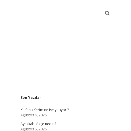
Sidebar
Son Yazılar
vdcasino
Kur’an-ı Kerim ne işe yarıyor ?
Ağustos 6, 2026
Ayakkabı ökçe nedir ?
Ağustos 5, 2026