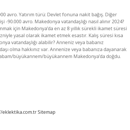
00 avro. Yatırım türü: Devlet fonuna nakit bağış. Diğer
 kişi -90.000 avro. Makedonya vatandaşlığı nasıl alınır 2024?
nmak için Makedonya’da en az 8 yıllık sürekli ikamet süresi
niyle yasal olarak ikamet etmek esastır. Kalış süresi kısa
donya vatandaşlığı alabilir? Anneniz veya babanız
aşı olma hakkınız var. Annenize veya babanıza dayanarak
yükbabam/büyükannem/büyükannem Makedonya’da doğdu.
//eklektika.com.tr
Sitemap