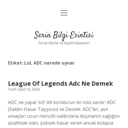
menüyü
Anasayfa
aç
Gizlilik Politikası
Serin Bilgi Esintisi
Yasal Uyarı
Ferah fikirler ve keyifli hikayeler!
Hakkımızda
Etiket:
LoL ADC nerede oynar
League Of Legends Adc Ne Demek
Tarih: Eylül 16, 2024
ADC ne yapar lol? Alt koridorun iki rolü vardır: ADC
(Saldırı Hasar Taşıyıcısı) ve Destek. ADC’ler, asıl
amaçları uzun menzilli saldırılarla düşmanın sağlığını
azaltmak olan, yüksek hasar veren ancak kolayca