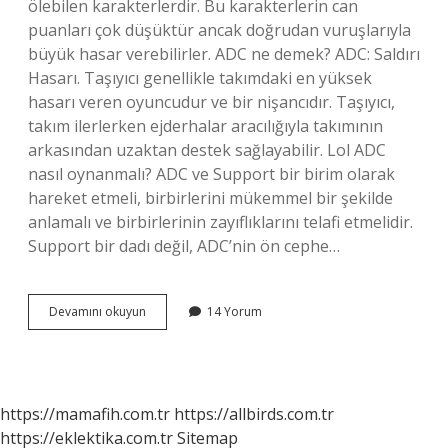
ölebilen karakterlerdir. Bu karakterlerin can
puanları çok düşüktür ancak doğrudan vuruşlarıyla
büyük hasar verebilirler. ADC ne demek? ADC: Saldırı
Hasarı. Taşıyıcı genellikle takımdaki en yüksek
hasarı veren oyuncudur ve bir nişancıdır. Taşıyıcı,
takım ilerlerken ejderhalar aracılığıyla takımının
arkasından uzaktan destek sağlayabilir. Lol ADC
nasıl oynanmalı? ADC ve Support bir birim olarak
hareket etmeli, birbirlerini mükemmel bir şekilde
anlamalı ve birbirlerinin zayıflıklarını telafi etmelidir.
Support bir dadı değil, ADC’nin ön cephe…
League
Devamını okuyun
14 Yorum
Of
Legends
Adc
Ne
Demek
https://mamafih.com.tr
https://allbirds.com.tr
https://eklektika.com.tr
Sitemap