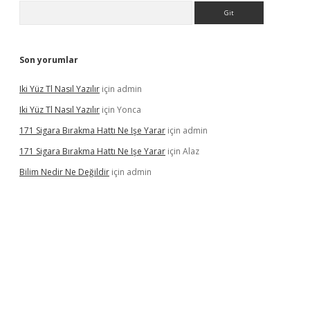
Arama
Son yorumlar
Iki Yüz Tl Nasıl Yazılır
için
admin
Iki Yüz Tl Nasıl Yazılır
için
Yonca
171 Sigara Bırakma Hattı Ne Işe Yarar
için
admin
171 Sigara Bırakma Hattı Ne Işe Yarar
için
Alaz
Bilim Nedir Ne Değildir
için
admin
sino