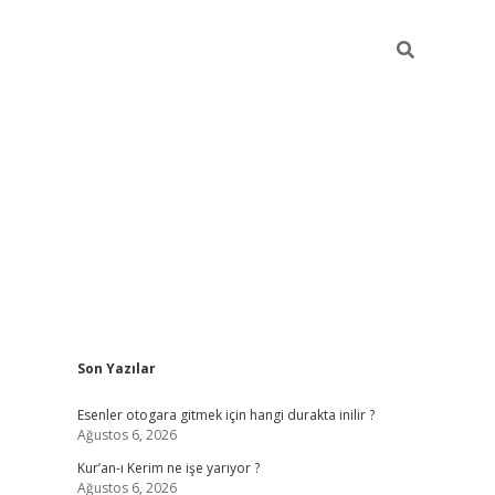
Sidebar
Son Yazılar
vdcasino
Esenler otogara gitmek için hangi durakta inilir ?
Ağustos 6, 2026
Kur’an-ı Kerim ne işe yarıyor ?
Ağustos 6, 2026