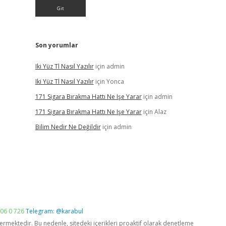
Son yorumlar
Iki Yüz Tl Nasıl Yazılır
için
admin
Iki Yüz Tl Nasıl Yazılır
için
Yonca
171 Sigara Bırakma Hattı Ne Işe Yarar
için
admin
171 Sigara Bırakma Hattı Ne Işe Yarar
için
Alaz
Bilim Nedir Ne Değildir
için
admin
06 0 726
Telegram: @karabul
vermektedir. Bu nedenle, sitedeki içerikleri proaktif olarak denetleme