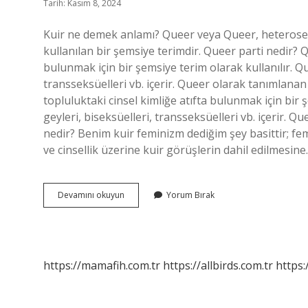
Tarih: Kasım 8, 2024
Kuir ne demek anlamı? Queer veya Queer, heterosek
kullanılan bir şemsiye terimdir. Queer parti nedir? Qu
bulunmak için bir şemsiye terim olarak kullanılır. Qu
transseksüelleri vb. içerir. Queer olarak tanımlanan i
topluluktaki cinsel kimliğe atıfta bulunmak için bir 
geyleri, biseksüelleri, transseksüelleri vb. içerir. 
nedir? Benim kuir feminizm dediğim şey basittir; femi
ve cinsellik üzerine kuir görüşlerin dahil edilmesin
Kuir
Devamını okuyun
Yorum Bırak
Ally
Ne
Demek
https://mamafih.com.tr
https://allbirds.com.tr
https: