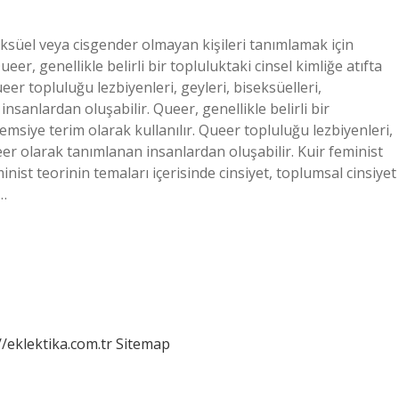
süel veya cisgender olmayan kişileri tanımlamak için
eer, genellikle belirli bir topluluktaki cinsel kimliğe atıfta
eer topluluğu lezbiyenleri, geyleri, biseksüelleri,
nsanlardan oluşabilir. Queer, genellikle belirli bir
şemsiye terim olarak kullanılır. Queer topluluğu lezbiyenleri,
Queer olarak tanımlanan insanlardan oluşabilir. Kuir feminist
nist teorinin temaları içerisinde cinsiyet, toplumsal cinsiyet
e…
//eklektika.com.tr
Sitemap