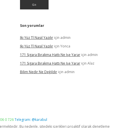
Son yorumlar
Iki Yüz Tl Nasıl Yazılır
için
admin
Iki Yüz Tl Nasıl Yazılır
için
Yonca
171 Sigara Bırakma Hattı Ne Işe Yarar
için
admin
171 Sigara Bırakma Hattı Ne Işe Yarar
için
Alaz
Bilim Nedir Ne Değildir
için
admin
06 0 726
Telegram: @karabul
vermektedir. Bu nedenle, sitedeki içerikleri proaktif olarak denetleme