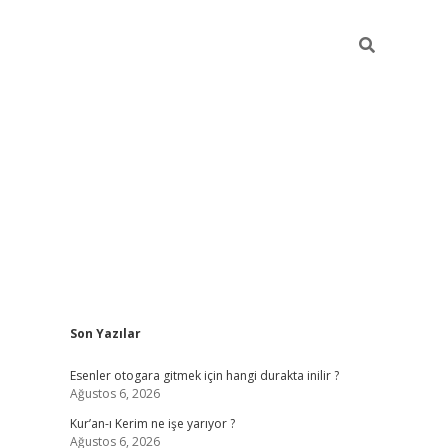
Sidebar
Son Yazılar
vdcasino
Esenler otogara gitmek için hangi durakta inilir ?
Ağustos 6, 2026
Kur’an-ı Kerim ne işe yarıyor ?
Ağustos 6, 2026