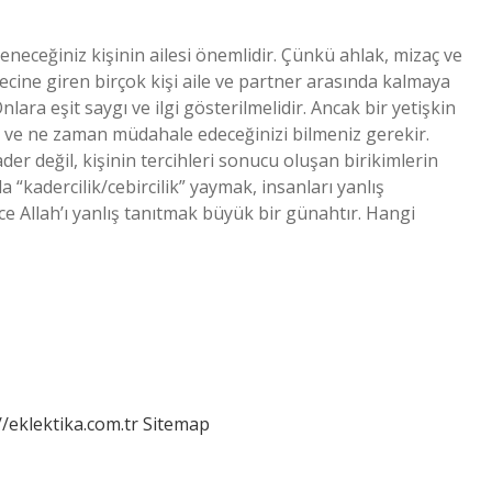
leneceğiniz kişinin ailesi önemlidir. Çünkü ahlak, mizaç ve
sürecine giren birçok kişi aile ve partner arasında kalmaya
Onlara eşit saygı ve ilgi gösterilmelidir. Ancak bir yetişkin
zi ve ne zaman müdahale edeceğinizi bilmeniz gerekir.
der değil, kişinin tercihleri ​​sonucu oluşan birikimlerin
 “kadercilik/cebircilik” yaymak, insanları yanlış
üce Allah’ı yanlış tanıtmak büyük bir günahtır. Hangi
//eklektika.com.tr
Sitemap