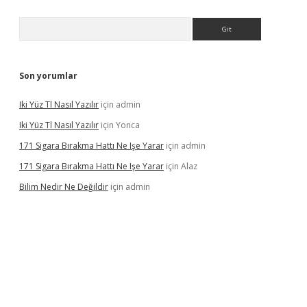
Arama
Son yorumlar
Iki Yüz Tl Nasıl Yazılır
için
admin
Iki Yüz Tl Nasıl Yazılır
için
Yonca
171 Sigara Bırakma Hattı Ne Işe Yarar
için
admin
171 Sigara Bırakma Hattı Ne Işe Yarar
için
Alaz
Bilim Nedir Ne Değildir
için
admin
ino