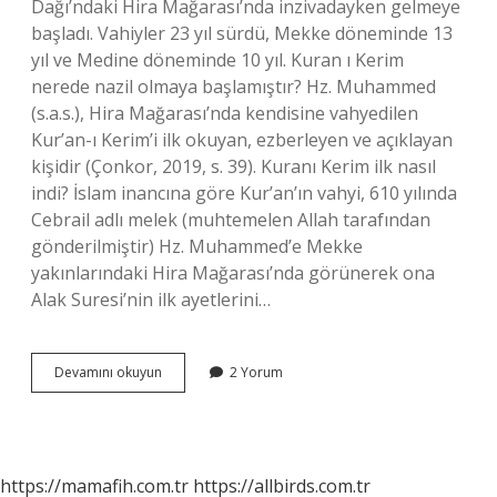
Dağı’ndaki Hira Mağarası’nda inzivadayken gelmeye
başladı. Vahiyler 23 yıl sürdü, Mekke döneminde 13
yıl ve Medine döneminde 10 yıl. Kuran ı Kerim
nerede nazil olmaya başlamıştır? Hz. Muhammed
(s.a.s.), Hira Mağarası’nda kendisine vahyedilen
Kur’an-ı Kerim’i ilk okuyan, ezberleyen ve açıklayan
kişidir (Çonkor, 2019, s. 39). Kuranı Kerim ilk nasıl
indi? İslam inancına göre Kur’an’ın vahyi, 610 yılında
Cebrail adlı melek (muhtemelen Allah tarafından
gönderilmiştir) Hz. Muhammed’e Mekke
yakınlarındaki Hira Mağarası’nda görünerek ona
Alak Suresi’nin ilk ayetlerini…
Kuranı
Devamını okuyun
2 Yorum
Kerim
Nasıl
Nazil
Olmuştur
https://mamafih.com.tr
https://allbirds.com.tr