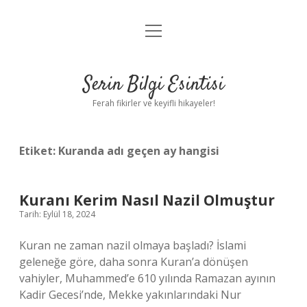
menüyü
Anasayfa
aç
Gizlilik Politikası
Serin Bilgi Esintisi
Yasal Uyarı
Ferah fikirler ve keyifli hikayeler!
Hakkımızda
Etiket:
Kuranda adı geçen ay hangisi
Kuranı Kerim Nasıl Nazil Olmuştur
Tarih: Eylül 18, 2024
Kuran ne zaman nazil olmaya başladı? İslami
geleneğe göre, daha sonra Kuran’a dönüşen
vahiyler, Muhammed’e 610 yılında Ramazan ayının
Kadir Gecesi’nde, Mekke yakınlarındaki Nur