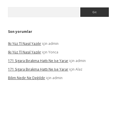
Arama
Son yorumlar
Iki Yüz Tl Nasıl Yazılır
için
admin
Iki Yüz Tl Nasıl Yazılır
için
Yonca
171 Sigara Bırakma Hattı Ne Işe Yarar
için
admin
171 Sigara Bırakma Hattı Ne Işe Yarar
için
Alaz
Bilim Nedir Ne Değildir
için
admin
ino