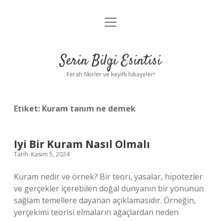
menüyü
Anasayfa
aç
Gizlilik Politikası
Serin Bilgi Esintisi
Yasal Uyarı
Ferah fikirler ve keyifli hikayeler!
Hakkımızda
Etiket:
Kuram tanım ne demek
Iyi Bir Kuram Nasıl Olmalı
Tarih: Kasım 5, 2024
Kuram nedir ve örnek? Bir teori, yasalar, hipotezler
ve gerçekler içerebilen doğal dünyanın bir yönünün
sağlam temellere dayanan açıklamasıdır. Örneğin,
yerçekimi teorisi elmaların ağaçlardan neden