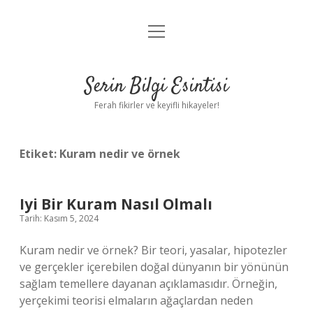
menüyü
Anasayfa
aç
Gizlilik Politikası
Serin Bilgi Esintisi
Yasal Uyarı
Ferah fikirler ve keyifli hikayeler!
Hakkımızda
Etiket:
Kuram nedir ve örnek
Iyi Bir Kuram Nasıl Olmalı
Tarih: Kasım 5, 2024
Kuram nedir ve örnek? Bir teori, yasalar, hipotezler
ve gerçekler içerebilen doğal dünyanın bir yönünün
sağlam temellere dayanan açıklamasıdır. Örneğin,
yerçekimi teorisi elmaların ağaçlardan neden