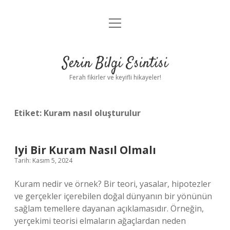
menüyü
Anasayfa
aç
Gizlilik Politikası
Serin Bilgi Esintisi
Yasal Uyarı
Ferah fikirler ve keyifli hikayeler!
Hakkımızda
Etiket:
Kuram nasıl oluşturulur
Iyi Bir Kuram Nasıl Olmalı
Tarih: Kasım 5, 2024
Kuram nedir ve örnek? Bir teori, yasalar, hipotezler
ve gerçekler içerebilen doğal dünyanın bir yönünün
sağlam temellere dayanan açıklamasıdır. Örneğin,
yerçekimi teorisi elmaların ağaçlardan neden