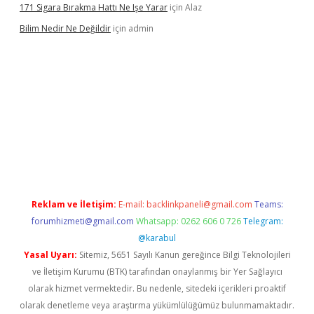
171 Sigara Bırakma Hattı Ne Işe Yarar
için
Alaz
Bilim Nedir Ne Değildir
için
admin
no
Reklam ve İletişim:
E-mail:
backlinkpaneli@gmail.com
Teams:
forumhizmeti@gmail.com
Whatsapp: 0262 606 0 726
Telegram:
@karabul
Yasal Uyarı:
Sitemiz, 5651 Sayılı Kanun gereğince Bilgi Teknolojileri
ve İletişim Kurumu (BTK) tarafından onaylanmış bir Yer Sağlayıcı
olarak hizmet vermektedir. Bu nedenle, sitedeki içerikleri proaktif
olarak denetleme veya araştırma yükümlülüğümüz bulunmamaktadır.