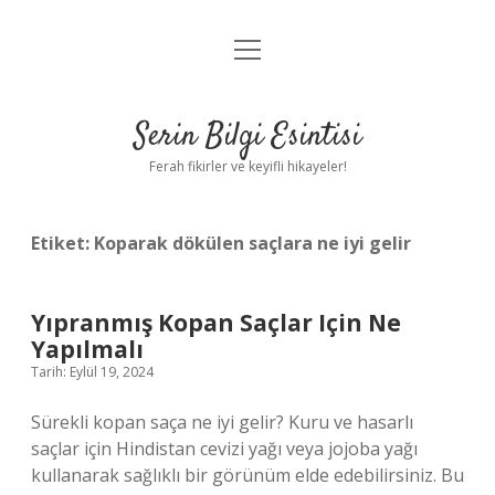
menüyü
Anasayfa
aç
Gizlilik Politikası
Serin Bilgi Esintisi
Yasal Uyarı
Ferah fikirler ve keyifli hikayeler!
Hakkımızda
Etiket:
Koparak dökülen saçlara ne iyi gelir
Yıpranmış Kopan Saçlar Için Ne
Yapılmalı
Tarih: Eylül 19, 2024
Sürekli kopan saça ne iyi gelir? Kuru ve hasarlı
saçlar için Hindistan cevizi yağı veya jojoba yağı
kullanarak sağlıklı bir görünüm elde edebilirsiniz. Bu