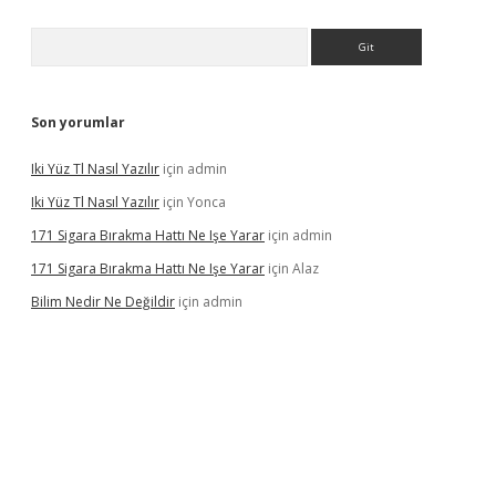
Arama
Son yorumlar
Iki Yüz Tl Nasıl Yazılır
için
admin
Iki Yüz Tl Nasıl Yazılır
için
Yonca
171 Sigara Bırakma Hattı Ne Işe Yarar
için
admin
171 Sigara Bırakma Hattı Ne Işe Yarar
için
Alaz
Bilim Nedir Ne Değildir
için
admin
ino