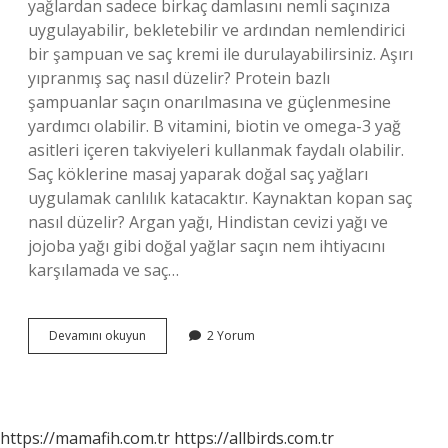
yağlardan sadece birkaç damlasını nemli saçınıza
uygulayabilir, bekletebilir ve ardından nemlendirici
bir şampuan ve saç kremi ile durulayabilirsiniz. Aşırı
yıpranmış saç nasıl düzelir? Protein bazlı
şampuanlar saçın onarılmasına ve güçlenmesine
yardımcı olabilir. B vitamini, biotin ve omega-3 yağ
asitleri içeren takviyeleri kullanmak faydalı olabilir.
Saç köklerine masaj yaparak doğal saç yağları
uygulamak canlılık katacaktır. Kaynaktan kopan saç
nasıl düzelir? Argan yağı, Hindistan cevizi yağı ve
jojoba yağı gibi doğal yağlar saçın nem ihtiyacını
karşılamada ve saç…
Yıpranmış
Devamını okuyun
2 Yorum
Kopan
Saçlar
Için
Ne
Yapılmalı
https://mamafih.com.tr
https://allbirds.com.tr