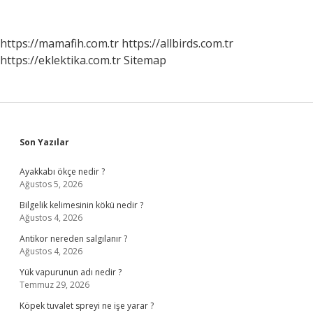
Nerelerde
Yetişir
https://mamafih.com.tr
https://allbirds.com.tr
https://eklektika.com.tr
Sitemap
Sidebar
Son Yazılar
Ayakkabı ökçe nedir ?
Ağustos 5, 2026
Bilgelik kelimesinin kökü nedir ?
Ağustos 4, 2026
Antikor nereden salgılanır ?
Ağustos 4, 2026
Yük vapurunun adı nedir ?
Temmuz 29, 2026
Köpek tuvalet spreyi ne işe yarar ?