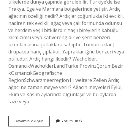
ülkelerde dünya çapında görülebilir. Türkiye’de ise
Trakya, Ege ve Marmara bölgelerinde yetişir. Ardıç
ağacının özelliği nedir? Ardıçlar çoğunlukla iki evcikli,
nadiren tek evcikli, ağaç veya çalı formunda odunsu
ve herdem yeşil bitkilerdir. Yaşlı bireylerin kabuğu
kırmızımsı veya kahverengidir ve şerit benzeri
uzunlamasına çatlaklara sahiptir. Tomurcuklar J.
drupacea hariç çıplaktır. Yapraklar iğne benzeri veya
pulludur. Ardıç hangi ildedir? Wacholder,
OsmancıkWacholderLandTürkeiProvinzÇorumBezir
kOsmancıkGeografische
RegionSchwarzmeerregion11 weitere Zeilen Ardıç
ağacı ne zaman meyve verir? Ağacın meyveleri Eylül,
Ekim ve Kasım aylarında olgunlaşır ve bu aylarda
taze veya…
Türkiyede
Devamını okuyun
Yorum Bırak
Ardıç
Ağacı