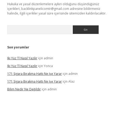
Hukuka ve yasal düzenlemelere aykırı olduğunu düşündüğünüz
içerikleri,
backlinkpanelicomtr@gmail.com
adresine bildirmeniz
halinde, ilgili içerikler yasal süre içerisinde sitemizden kaldırılacaktır.
Arama
Son yorumlar
Iki Yüz Tl Nasıl Yazılır
için
admin
Iki Yüz Tl Nasıl Yazılır
için
Yonca
171 Sigara Bırakma Hattı Ne Işe Yarar
için
admin
171 Sigara Bırakma Hattı Ne Işe Yarar
için
Alaz
Bilim Nedir Ne Değildir
için
admin