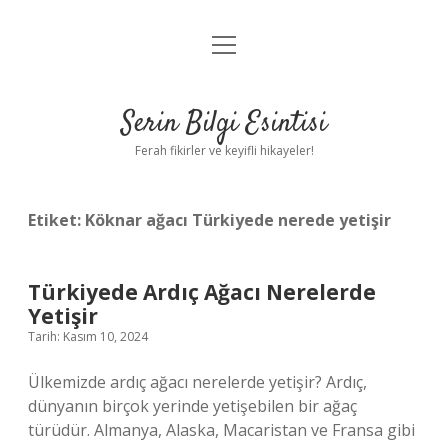
menüyü
Anasayfa
aç
Gizlilik Politikası
Serin Bilgi Esintisi
Yasal Uyarı
Ferah fikirler ve keyifli hikayeler!
Hakkımızda
Etiket:
Köknar ağacı Türkiyede nerede yetişir
Türkiyede Ardıç Ağacı Nerelerde
Yetişir
Tarih: Kasım 10, 2024
Ülkemizde ardıç ağacı nerelerde yetişir? Ardıç,
dünyanın birçok yerinde yetişebilen bir ağaç
türüdür. Almanya, Alaska, Macaristan ve Fransa gibi