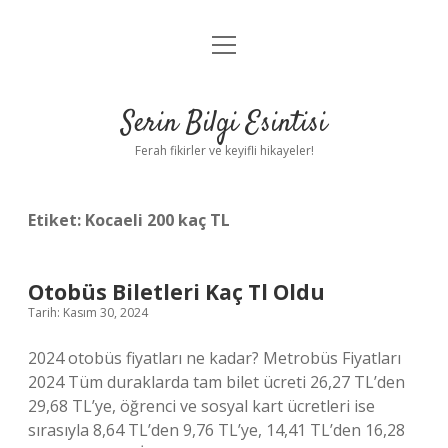
menüyü
Anasayfa
aç
Gizlilik Politikası
Serin Bilgi Esintisi
Yasal Uyarı
Ferah fikirler ve keyifli hikayeler!
Hakkımızda
Etiket:
Kocaeli 200 kaç TL
Otobüs Biletleri Kaç Tl Oldu
Tarih: Kasım 30, 2024
2024 otobüs fiyatları ne kadar? Metrobüs Fiyatları
2024 Tüm duraklarda tam bilet ücreti 26,27 TL’den
29,68 TL’ye, öğrenci ve sosyal kart ücretleri ise
sırasıyla 8,64 TL’den 9,76 TL’ye, 14,41 TL’den 16,28