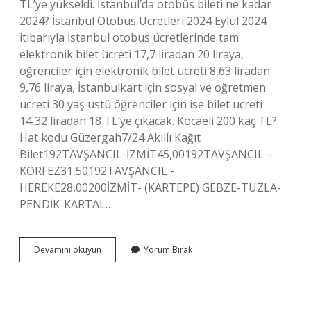
TL’ye yükseldi. İstanbul’da otobüs bileti ne kadar
2024? İstanbul Otobüs Ücretleri 2024 Eylül 2024
itibarıyla İstanbul otobüs ücretlerinde tam
elektronik bilet ücreti 17,7 liradan 20 liraya,
öğrenciler için elektronik bilet ücreti 8,63 liradan
9,76 liraya, İstanbulkart için sosyal ve öğretmen
ücreti 30 yaş üstü öğrenciler için ise bilet ücreti
14,32 liradan 18 TL’ye çıkacak. Kocaeli 200 kaç TL?
Hat kodu Güzergah7/24 Akıllı Kağıt
Bilet192TAVŞANCIL-İZMİT45,00192TAVŞANCIL –
KÖRFEZ31,50192TAVŞANCIL -
HEREKE28,00200İZMİT- (KARTEPE) GEBZE-TUZLA-
PENDİK-KARTAL…
Otobüs
Devamını okuyun
Yorum Bırak
Biletleri
Kaç
Tl
Oldu