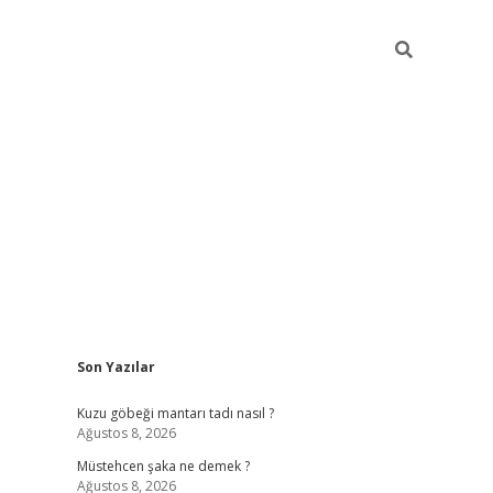
Sidebar
Son Yazılar
vdcasino
Kuzu göbeği mantarı tadı nasıl ?
Ağustos 8, 2026
Müstehcen şaka ne demek ?
Ağustos 8, 2026