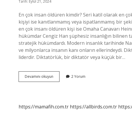
Tarih: Eylül 21, 2024
En çok insan öldüren kimdir? Seri katil olarak en ço
kişiyi ise kanıtlanmamış veya ispatlanmamış bir şeki
en çok insanı öldüren kişi ise Omaha Canavarı Hein
hükümdar Cengiz Han şüphesiz insanlığın bilinen t
stratejik hükümdardı. Modern insanlık tarihinde Napo
ve milyonlarca insanın kanı onların ellerindeydi. Dik
liderdir. Diktatörlük, bir diktatör veya küçük bir…
En
Devamını okuyun
2 Yorum
Çok
Insan
Öldüren
Lider
Kimdir
https://mamafih.com.tr
https://allbirds.com.tr
https: