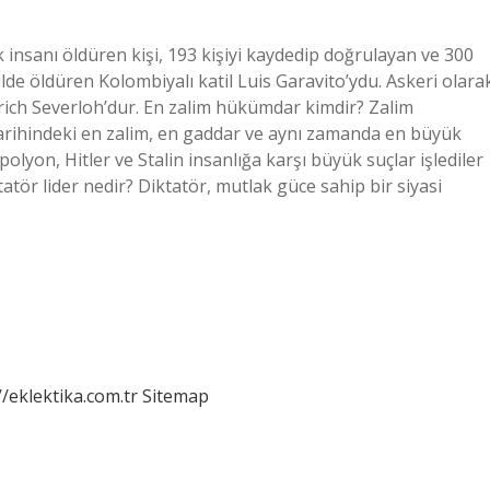
k insanı öldüren kişi, 193 kişiyi kaydedip doğrulayan ve 300
lde öldüren Kolombiyalı katil Luis Garavito’ydu. Askeri olara
rich Severloh’dur. En zalim hükümdar kimdir? Zalim
arihindeki en zalim, en gaddar ve aynı zamanda en büyük
lyon, Hitler ve Stalin insanlığa karşı büyük suçlar işlediler
tatör lider nedir? Diktatör, mutlak güce sahip bir siyasi
//eklektika.com.tr
Sitemap