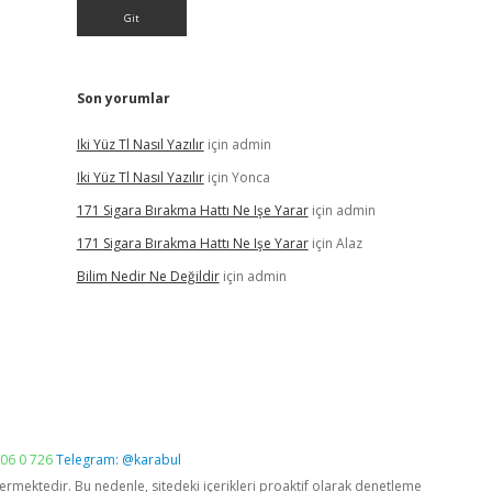
Son yorumlar
Iki Yüz Tl Nasıl Yazılır
için
admin
Iki Yüz Tl Nasıl Yazılır
için
Yonca
171 Sigara Bırakma Hattı Ne Işe Yarar
için
admin
171 Sigara Bırakma Hattı Ne Işe Yarar
için
Alaz
Bilim Nedir Ne Değildir
için
admin
06 0 726
Telegram: @karabul
vermektedir. Bu nedenle, sitedeki içerikleri proaktif olarak denetleme