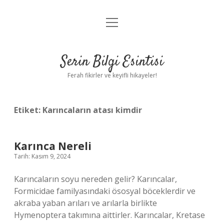
menüyü
Anasayfa
aç
Gizlilik Politikası
Serin Bilgi Esintisi
Yasal Uyarı
Ferah fikirler ve keyifli hikayeler!
Hakkımızda
Etiket:
Karıncaların atası kimdir
Karınca Nereli
Tarih: Kasım 9, 2024
Karıncaların soyu nereden gelir? Karıncalar,
Formicidae familyasındaki ösosyal böceklerdir ve
akraba yaban arıları ve arılarla birlikte
Hymenoptera takımına aittirler. Karıncalar, Kretase