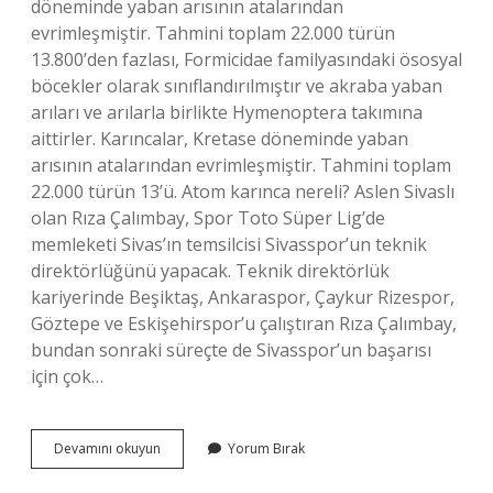
döneminde yaban arısının atalarından
evrimleşmiştir. Tahmini toplam 22.000 türün
13.800’den fazlası, Formicidae familyasındaki ösosyal
böcekler olarak sınıflandırılmıştır ve akraba yaban
arıları ve arılarla birlikte Hymenoptera takımına
aittirler. Karıncalar, Kretase döneminde yaban
arısının atalarından evrimleşmiştir. Tahmini toplam
22.000 türün 13’ü. Atom karınca nereli? Aslen Sivaslı
olan Rıza Çalımbay, Spor Toto Süper Lig’de
memleketi Sivas’ın temsilcisi Sivasspor’un teknik
direktörlüğünü yapacak. Teknik direktörlük
kariyerinde Beşiktaş, Ankaraspor, Çaykur Rizespor,
Göztepe ve Eskişehirspor’u çalıştıran Rıza Çalımbay,
bundan sonraki süreçte de Sivasspor’un başarısı
için çok…
Karınca
Devamını okuyun
Yorum Bırak
Nereli