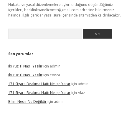
Hukuka ve yasal düzenlemelere aykırı olduğunu düşündüğünüz
içerikleri,
backlinkpanelicomtr@gmail.com
adresine bildirmeniz
halinde, ilgili içerikler yasal süre içerisinde sitemizden kaldırılacaktır.
Arama
Son yorumlar
Iki Yüz Tl Nasıl Yazılır
için
admin
Iki Yüz Tl Nasıl Yazılır
için
Yonca
171 Sigara Bırakma Hattı Ne Işe Yarar
için
admin
171 Sigara Bırakma Hattı Ne Işe Yarar
için
Alaz
Bilim Nedir Ne Değildir
için
admin