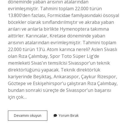
döneminde yaban arısının atalarından
evrimleşmiştir. Tahmini toplam 22.000 türün
13.800’den fazlası, Formicidae familyasındaki ösosyal
böcekler olarak sınıflandırılmıştır ve akraba yaban
arıları ve arılarla birlikte Hymenoptera takımına
aittirler. Karıncalar, Kretase döneminde yaban
arısının atalarından evrimleşmiştir. Tahmini toplam
22.000 türün 13’ü. Atom karınca nereli? Aslen Sivaslı
olan Rıza Çalımbay, Spor Toto Süper Lig’de
memleketi Sivas’ın temsilcisi Sivasspor’un teknik
direktörlüğünü yapacak. Teknik direktörlük
kariyerinde Beşiktaş, Ankaraspor, Çaykur Rizespor,
Göztepe ve Eskişehirspor’u çalıştıran Rıza Çalımbay,
bundan sonraki süreçte de Sivasspor’un başarısı
için çok…
Karınca
Devamını okuyun
Yorum Bırak
Nereli