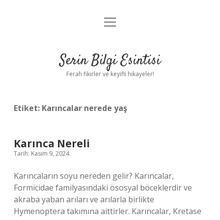
menüyü
Anasayfa
aç
Gizlilik Politikası
Serin Bilgi Esintisi
Yasal Uyarı
Ferah fikirler ve keyifli hikayeler!
Hakkımızda
Etiket:
Karıncalar nerede yaş
Karınca Nereli
Tarih: Kasım 9, 2024
Karıncaların soyu nereden gelir? Karıncalar,
Formicidae familyasındaki ösosyal böceklerdir ve
akraba yaban arıları ve arılarla birlikte
Hymenoptera takımına aittirler. Karıncalar, Kretase