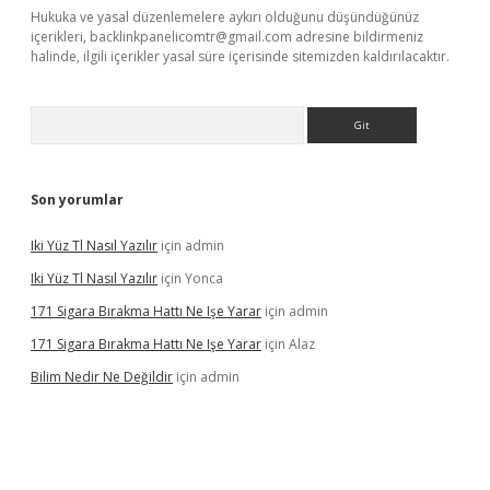
Hukuka ve yasal düzenlemelere aykırı olduğunu düşündüğünüz
içerikleri,
backlinkpanelicomtr@gmail.com
adresine bildirmeniz
halinde, ilgili içerikler yasal süre içerisinde sitemizden kaldırılacaktır.
Arama
Son yorumlar
Iki Yüz Tl Nasıl Yazılır
için
admin
Iki Yüz Tl Nasıl Yazılır
için
Yonca
171 Sigara Bırakma Hattı Ne Işe Yarar
için
admin
171 Sigara Bırakma Hattı Ne Işe Yarar
için
Alaz
Bilim Nedir Ne Değildir
için
admin