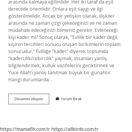
arasında kalmaya eğilimlidir. Her iki taraf da eşit
derecede önemlidir. Onlara eşit saygı ve ilgi
gösterilmelidir. Ancak bir yetişkin olarak, ilişkiler
arasında ne zaman çizgi çekeceğinizi ve ne zaman
müdahale edeceğinizi bilmeniz gerekir. Evleneceği
kişi kader mi? Sonuç olarak, “Evlilik bir kader değil,
kişinin tercihleri ​​sonucu oluşan birikimlerin toplam
sonucudur.” Evliliğe “kader” diyerek toplumda
“kadercilik/cebircilik” yaymak, insanları yanlış
bilgilendirmek, kulluk vazifelerini geciktirmek ve
Yüce Allah’ı yanlış tanıtmak büyük bir günahtır.
Hangi durumlarda…
Evlenilecek
Devamını okuyun
Yorum Bırak
Kişinin
Ailesi
Önemli
Mi
https://mamafih.com.tr
https://allbirds.com.tr