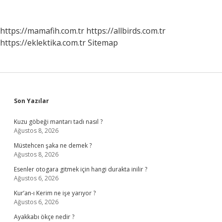
Nerelerde
Yetişir
https://mamafih.com.tr
https://allbirds.com.tr
https://eklektika.com.tr
Sitemap
Sidebar
Son Yazılar
Kuzu göbeği mantarı tadı nasıl ?
Ağustos 8, 2026
Müstehcen şaka ne demek ?
Ağustos 8, 2026
Esenler otogara gitmek için hangi durakta inilir ?
Ağustos 6, 2026
Kur’an-ı Kerim ne işe yarıyor ?
Ağustos 6, 2026
Ayakkabı ökçe nedir ?