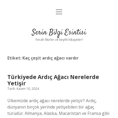
menüyü
Anasayfa
aç
Gizlilik Politikası
Serin Bilgi Esintisi
Yasal Uyarı
Ferah fikirler ve keyifli hikayeler!
Hakkımızda
Etiket:
Kaç çeşit ardıç ağacı vardır
Türkiyede Ardıç Ağacı Nerelerde
Yetişir
Tarih: Kasım 10, 2024
Ülkemizde ardıç ağacı nerelerde yetişir? Ardıç,
dünyanın birçok yerinde yetişebilen bir ağaç
türüdür. Almanya, Alaska, Macaristan ve Fransa gibi