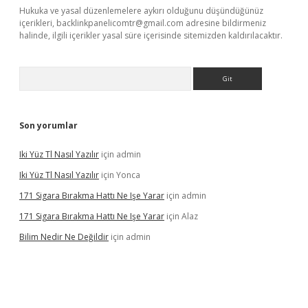
Hukuka ve yasal düzenlemelere aykırı olduğunu düşündüğünüz
içerikleri,
backlinkpanelicomtr@gmail.com
adresine bildirmeniz
halinde, ilgili içerikler yasal süre içerisinde sitemizden kaldırılacaktır.
Arama
Son yorumlar
Iki Yüz Tl Nasıl Yazılır
için
admin
Iki Yüz Tl Nasıl Yazılır
için
Yonca
171 Sigara Bırakma Hattı Ne Işe Yarar
için
admin
171 Sigara Bırakma Hattı Ne Işe Yarar
için
Alaz
Bilim Nedir Ne Değildir
için
admin