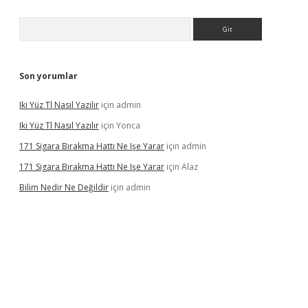
Arama
Son yorumlar
Iki Yüz Tl Nasıl Yazılır
için
admin
Iki Yüz Tl Nasıl Yazılır
için
Yonca
171 Sigara Bırakma Hattı Ne Işe Yarar
için
admin
171 Sigara Bırakma Hattı Ne Işe Yarar
için
Alaz
Bilim Nedir Ne Değildir
için
admin
ino