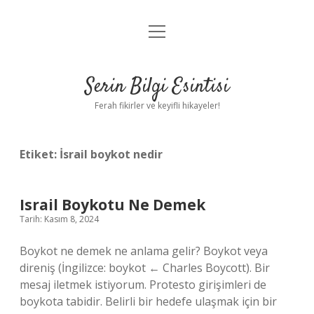
menüyü
Anasayfa
aç
Gizlilik Politikası
Serin Bilgi Esintisi
Yasal Uyarı
Ferah fikirler ve keyifli hikayeler!
Hakkımızda
Etiket:
İsrail boykot nedir
Israil Boykotu Ne Demek
Tarih: Kasım 8, 2024
Boykot ne demek ne anlama gelir? Boykot veya
direniş (İngilizce: boykot ← Charles Boycott). Bir
mesaj iletmek istiyorum. Protesto girişimleri de
boykota tabidir. Belirli bir hedefe ulaşmak için bir