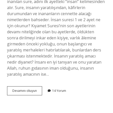
inanılan sure, adını ilk ayetteki “insan” kelimesinden
alır. Sure, insanın yaratılışından, kâfirlerin
durumundan ve inananların cennette alacağı
nimetlerden bahseder. İnsan suresi 1 ve 2 ayet ne
için okunur? Kıyamet Suresi’nin son ayetlerinin
devamı niteliğinde olan bu ayetlerde, öldükten
sonra dirilmeyi inkar eden kişiye, varlık âlemine
girmeden önceki yokluğu, onun başlangıcı ve
yaratılış merhaleleri hatırlatılarak, bunlardan ders
çıkarması istenmektedir. İnsanın yaratılış amacı
nedir diyanet? İnsanı en iyi tanıyan ve onu yaratan
Allah, ruhun gıdasının iman olduğunu, insanın
yaratılış amacının ise…
İNsan
Devamını okuyun
14 Yorum
Suresi
2
Ayet
Ne