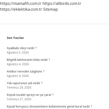
Demek
https://mamafih.com.tr
https://allbirds.com.tr
Istiyor
https://eklektika.com.tr
Sitemap
Sidebar
Son Yazılar
Ayakkabı ökçe nedir ?
Ağustos 5, 2026
Bilgelik kelimesinin kökü nedir ?
Ağustos 4, 2026
Antikor nereden salgılanır ?
Ağustos 4, 2026
Yük vapurunun adı nedir ?
Temmuz 29, 2026
Köpek tuvalet spreyi ne işe yarar ?
Temmuz 27, 2026
Kişisel koruyucu donanımların kullanımında genel kural nedir ?