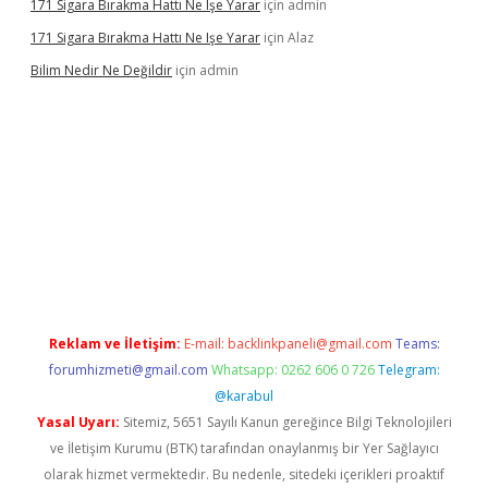
171 Sigara Bırakma Hattı Ne Işe Yarar
için
admin
171 Sigara Bırakma Hattı Ne Işe Yarar
için
Alaz
Bilim Nedir Ne Değildir
için
admin
no
Reklam ve İletişim:
E-mail:
backlinkpaneli@gmail.com
Teams:
forumhizmeti@gmail.com
Whatsapp: 0262 606 0 726
Telegram:
@karabul
Yasal Uyarı:
Sitemiz, 5651 Sayılı Kanun gereğince Bilgi Teknolojileri
ve İletişim Kurumu (BTK) tarafından onaylanmış bir Yer Sağlayıcı
olarak hizmet vermektedir. Bu nedenle, sitedeki içerikleri proaktif