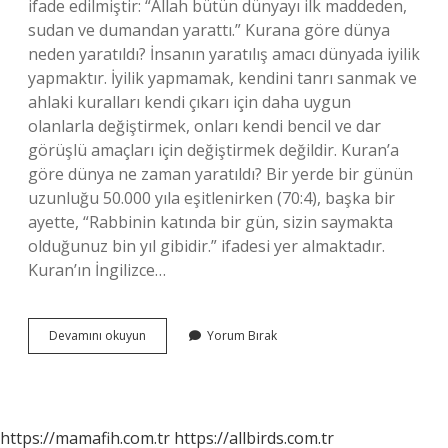
ifade edilmiştir: “Allah bütün dünyayı ilk maddeden,
sudan ve dumandan yarattı.” Kurana göre dünya
neden yaratıldı? İnsanın yaratılış amacı dünyada iyilik
yapmaktır. İyilik yapmamak, kendini tanrı sanmak ve
ahlaki kuralları kendi çıkarı için daha uygun
olanlarla değiştirmek, onları kendi bencil ve dar
görüşlü amaçları için değiştirmek değildir. Kuran’a
göre dünya ne zaman yaratıldı? Bir yerde bir günün
uzunluğu 50.000 yıla eşitlenirken (70:4), başka bir
ayette, “Rabbinin katında bir gün, sizin saymakta
olduğunuz bin yıl gibidir.” ifadesi yer almaktadır.
Kuran’ın İngilizce…
Islama
Devamını okuyun
Yorum Bırak
Göre
Dünya
Nasıl
Oluştu
https://mamafih.com.tr
https://allbirds.com.tr