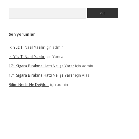
Arama
Son yorumlar
Iki Yüz Tl Nasıl Yazılır
için
admin
Iki Yüz Tl Nasıl Yazılır
için
Yonca
171 Sigara Bırakma Hattı Ne Işe Yarar
için
admin
171 Sigara Bırakma Hattı Ne Işe Yarar
için
Alaz
Bilim Nedir Ne Değildir
için
admin
dcasino