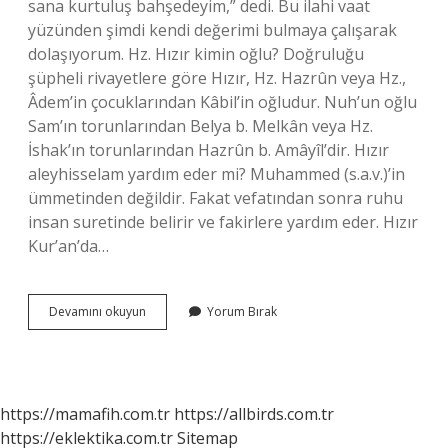
sana kurtuluş bahşedeyim,” dedi. Bu ilahi vaat
yüzünden şimdi kendi değerimi bulmaya çalışarak
dolaşıyorum. Hz. Hızır kimin oğlu? Doğruluğu
şüpheli rivayetlere göre Hızır, Hz. Hazrûn veya Hz.,
Âdem’in çocuklarından Kâbil’in oğludur. Nuh’un oğlu
Sam’ın torunlarından Belya b. Melkân veya Hz.
İshak’ın torunlarından Hazrûn b. Amâyîl’dir. Hızır
aleyhisselam yardım eder mi? Muhammed (s.a.v.)’in
ümmetinden değildir. Fakat vefatından sonra ruhu
insan suretinde belirir ve fakirlere yardım eder. Hızır
Kur’an’da…
Hızır
Devamını okuyun
Yorum Bırak
Çocuk
Olarak
Gelir
Mi
https://mamafih.com.tr
https://allbirds.com.tr
https://eklektika.com.tr
Sitemap