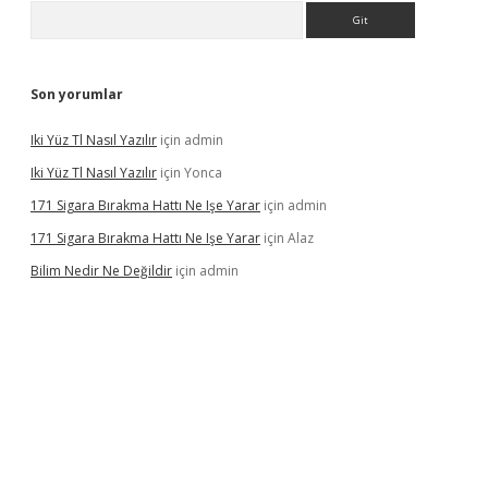
Arama
Son yorumlar
Iki Yüz Tl Nasıl Yazılır
için
admin
Iki Yüz Tl Nasıl Yazılır
için
Yonca
171 Sigara Bırakma Hattı Ne Işe Yarar
için
admin
171 Sigara Bırakma Hattı Ne Işe Yarar
için
Alaz
Bilim Nedir Ne Değildir
için
admin
ino