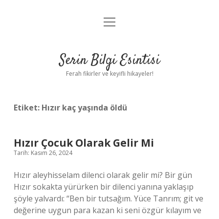
menüyü
Anasayfa
aç
Gizlilik Politikası
Serin Bilgi Esintisi
Yasal Uyarı
Ferah fikirler ve keyifli hikayeler!
Hakkımızda
Etiket:
Hızır kaç yaşında öldü
Hızır Çocuk Olarak Gelir Mi
Tarih: Kasım 26, 2024
Hızır aleyhisselam dilenci olarak gelir mi? Bir gün
Hızır sokakta yürürken bir dilenci yanına yaklaşıp
şöyle yalvardı: “Ben bir tutsağım. Yüce Tanrım; git ve
değerine uygun para kazan ki seni özgür kılayım ve