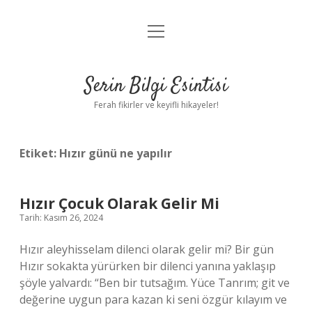
menüyü
Anasayfa
aç
Gizlilik Politikası
Serin Bilgi Esintisi
Yasal Uyarı
Ferah fikirler ve keyifli hikayeler!
Hakkımızda
Etiket:
Hızır günü ne yapılır
Hızır Çocuk Olarak Gelir Mi
Tarih: Kasım 26, 2024
Hızır aleyhisselam dilenci olarak gelir mi? Bir gün
Hızır sokakta yürürken bir dilenci yanına yaklaşıp
şöyle yalvardı: “Ben bir tutsağım. Yüce Tanrım; git ve
değerine uygun para kazan ki seni özgür kılayım ve