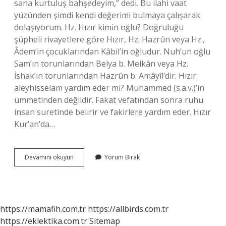
sana kurtuluş bahşedeyim,” dedi. Bu ilahi vaat
yüzünden şimdi kendi değerimi bulmaya çalışarak
dolaşıyorum. Hz. Hızır kimin oğlu? Doğruluğu
şüpheli rivayetlere göre Hızır, Hz. Hazrûn veya Hz.,
Âdem’in çocuklarından Kâbil’in oğludur. Nuh’un oğlu
Sam’ın torunlarından Belya b. Melkân veya Hz.
İshak’ın torunlarından Hazrûn b. Amâyîl’dir. Hızır
aleyhisselam yardım eder mi? Muhammed (s.a.v.)’in
ümmetinden değildir. Fakat vefatından sonra ruhu
insan suretinde belirir ve fakirlere yardım eder. Hızır
Kur’an’da…
Hızır
Devamını okuyun
Yorum Bırak
Çocuk
Olarak
Gelir
Mi
https://mamafih.com.tr
https://allbirds.com.tr
https://eklektika.com.tr
Sitemap