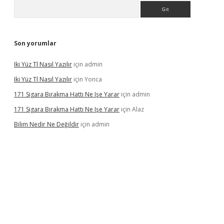
Arama
Son yorumlar
Iki Yüz Tl Nasıl Yazılır
için
admin
Iki Yüz Tl Nasıl Yazılır
için
Yonca
171 Sigara Bırakma Hattı Ne Işe Yarar
için
admin
171 Sigara Bırakma Hattı Ne Işe Yarar
için
Alaz
Bilim Nedir Ne Değildir
için
admin
ino