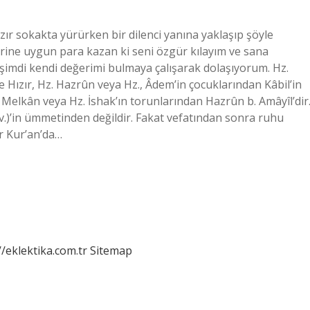
ızır sokakta yürürken bir dilenci yanına yaklaşıp şöyle
ğerine uygun para kazan ki seni özgür kılayım ve sana
 şimdi kendi değerimi bulmaya çalışarak dolaşıyorum. Hz.
 Hızır, Hz. Hazrûn veya Hz., Âdem’in çocuklarından Kâbil’in
Melkân veya Hz. İshak’ın torunlarından Hazrûn b. Amâyîl’dir
.)’in ümmetinden değildir. Fakat vefatından sonra ruhu
ır Kur’an’da…
//eklektika.com.tr
Sitemap