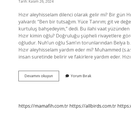
Tarih: Kasım 26, 2024
Hızır aleyhisselam dilenci olarak gelir mi? Bir gün H
yalvardı: “Ben bir tutsağım. Yüce Tanrım; git ve de
kurtuluş bahşedeyim,” dedi. Bu ilahi vaat yüzünden
Hızır kimin oğlu? Doğruluğu şüpheli rivayetlere göre
oğludur. Nuh’un oğlu Sam’ın torunlarından Belya b. 
Hızır aleyhisselam yardım eder mi? Muhammed (s.a.v
insan suretinde belirir ve fakirlere yardım eder. Hız
Hızır
Devamını okuyun
Yorum Bırak
Çocuk
Olarak
Gelir
Mi
https://mamafih.com.tr
https://allbirds.com.tr
https: