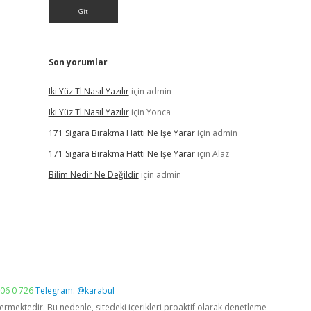
Son yorumlar
Iki Yüz Tl Nasıl Yazılır
için
admin
Iki Yüz Tl Nasıl Yazılır
için
Yonca
171 Sigara Bırakma Hattı Ne Işe Yarar
için
admin
171 Sigara Bırakma Hattı Ne Işe Yarar
için
Alaz
Bilim Nedir Ne Değildir
için
admin
06 0 726
Telegram: @karabul
vermektedir. Bu nedenle, sitedeki içerikleri proaktif olarak denetleme