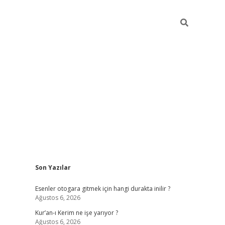
Sidebar
Son Yazılar
vdcasino
Esenler otogara gitmek için hangi durakta inilir ?
Ağustos 6, 2026
Kur’an-ı Kerim ne işe yarıyor ?
Ağustos 6, 2026