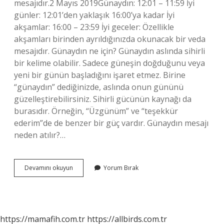
mesajıdır.2 Mayıs 2019Günaydın: 12:01 – 11:59 İyi
günler: 12:01’den yaklaşık 16:00’ya kadar İyi
akşamlar: 16:00 – 23:59 İyi geceler: Özellikle
akşamları birinden ayrıldığınızda okunacak bir veda
mesajıdır. Günaydın ne için? Günaydın aslında sihirli
bir kelime olabilir. Sadece güneşin doğduğunu veya
yeni bir günün başladığını işaret etmez. Birine
“günaydın” dediğinizde, aslında onun gününü
güzelleştirebilirsiniz. Sihirli gücünün kaynağı da
burasıdır. Örneğin, “Üzgünüm” ve “teşekkür
ederim”de de benzer bir güç vardır. Günaydın mesajı
neden atılır?…
Günaydın
Devamını okuyun
Yorum Bırak
Ne
Için
Kullanılır
https://mamafih.com.tr
https://allbirds.com.tr