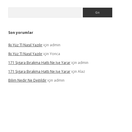
Arama
Son yorumlar
Iki Yüz Tl Nasıl Yazılır
için
admin
Iki Yüz Tl Nasıl Yazılır
için
Yonca
171 Sigara Bırakma Hattı Ne Işe Yarar
için
admin
171 Sigara Bırakma Hattı Ne Işe Yarar
için
Alaz
Bilim Nedir Ne Değildir
için
admin
ino