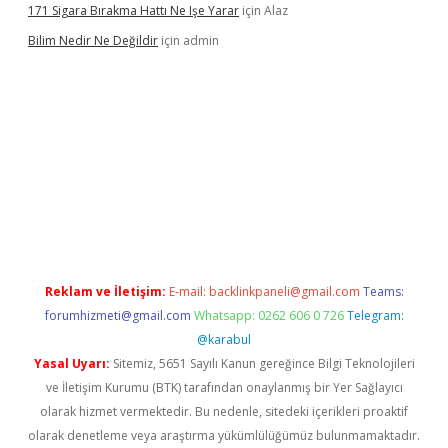
171 Sigara Bırakma Hattı Ne Işe Yarar
için
Alaz
Bilim Nedir Ne Değildir
için
admin
no
Reklam ve İletişim:
E-mail:
backlinkpaneli@gmail.com
Teams:
forumhizmeti@gmail.com
Whatsapp: 0262 606 0 726
Telegram:
@karabul
Yasal Uyarı:
Sitemiz, 5651 Sayılı Kanun gereğince Bilgi Teknolojileri
ve İletişim Kurumu (BTK) tarafından onaylanmış bir Yer Sağlayıcı
olarak hizmet vermektedir. Bu nedenle, sitedeki içerikleri proaktif
olarak denetleme veya araştırma yükümlülüğümüz bulunmamaktadır.