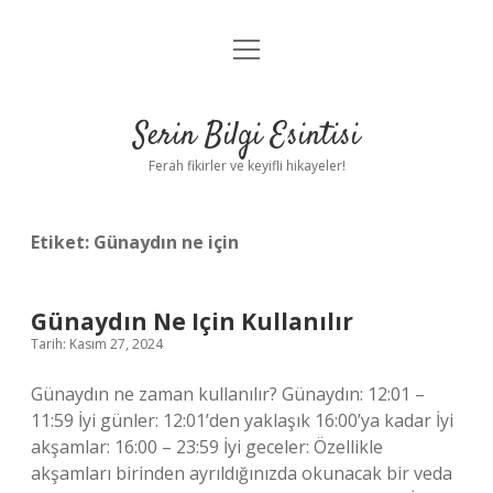
menüyü
Anasayfa
aç
Gizlilik Politikası
Serin Bilgi Esintisi
Yasal Uyarı
Ferah fikirler ve keyifli hikayeler!
Hakkımızda
Etiket:
Günaydın ne için
Günaydın Ne Için Kullanılır
Tarih: Kasım 27, 2024
Günaydın ne zaman kullanılır? Günaydın: 12:01 –
11:59 İyi günler: 12:01’den yaklaşık 16:00’ya kadar İyi
akşamlar: 16:00 – 23:59 İyi geceler: Özellikle
akşamları birinden ayrıldığınızda okunacak bir veda