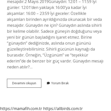
mesajıdır.2 Mayıs 2019Günaydın: 12:01 – 11:59 İyi
günler: 12:01’den yaklaşık 16:00’ya kadar İyi
akşamlar: 16:00 – 23:59 İyi geceler: Özellikle
akşamları birinden ayrıldığınızda okunacak bir veda
mesajıdır. Günaydın ne için? Günaydın aslında sihirli
bir kelime olabilir. Sadece güneşin doğduğunu veya
yeni bir günün başladığını işaret etmez. Birine
“günaydın” dediğinizde, aslında onun gününü
güzelleştirebilirsiniz. Sihirli gücünün kaynağı da
burasıdır. Örneğin, “Üzgünüm” ve “teşekkür
ederim”de de benzer bir güç vardır. Günaydın mesajı
neden atılır?…
Günaydın
Devamını okuyun
Yorum Bırak
Ne
Için
Kullanılır
https://mamafih.com.tr
https://allbirds.com.tr