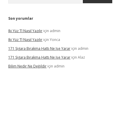
Son yorumlar
Iki Yüz Tl Nasıl Yazılır
için
admin
Iki Yüz Tl Nasıl Yazılır
için
Yonca
171 Sigara Bırakma Hattı Ne Işe Yarar
için
admin
171 Sigara Bırakma Hattı Ne Işe Yarar
için
Alaz
Bilim Nedir Ne Değildir
için
admin
ino