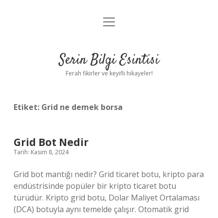
menüyü
Anasayfa
aç
Gizlilik Politikası
Serin Bilgi Esintisi
Yasal Uyarı
Ferah fikirler ve keyifli hikayeler!
Hakkımızda
Etiket:
Grid ne demek borsa
Grid Bot Nedir
Tarih: Kasım 8, 2024
Grid bot mantığı nedir? Grid ticaret botu, kripto para
endüstrisinde popüler bir kripto ticaret botu
türüdür. Kripto grid botu, Dolar Maliyet Ortalaması
(DCA) botuyla aynı temelde çalışır. Otomatik grid