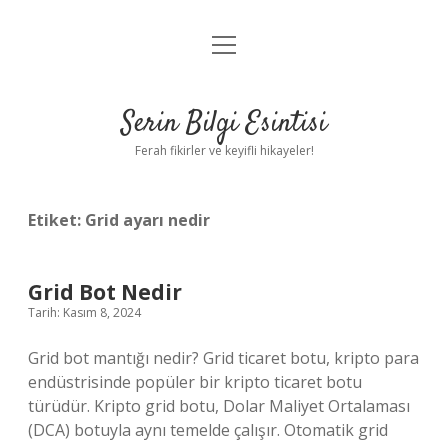
menüyü
Anasayfa
aç
Gizlilik Politikası
Serin Bilgi Esintisi
Yasal Uyarı
Ferah fikirler ve keyifli hikayeler!
Hakkımızda
Etiket:
Grid ayarı nedir
Grid Bot Nedir
Tarih: Kasım 8, 2024
Grid bot mantığı nedir? Grid ticaret botu, kripto para
endüstrisinde popüler bir kripto ticaret botu
türüdür. Kripto grid botu, Dolar Maliyet Ortalaması
(DCA) botuyla aynı temelde çalışır. Otomatik grid