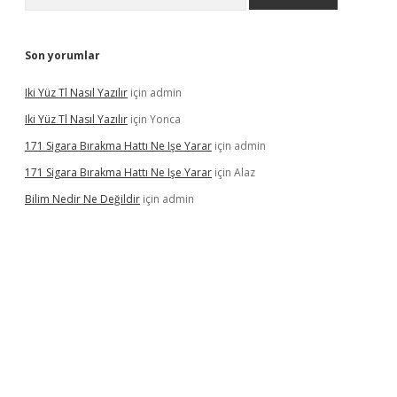
Son yorumlar
Iki Yüz Tl Nasıl Yazılır
için
admin
Iki Yüz Tl Nasıl Yazılır
için
Yonca
171 Sigara Bırakma Hattı Ne Işe Yarar
için
admin
171 Sigara Bırakma Hattı Ne Işe Yarar
için
Alaz
Bilim Nedir Ne Değildir
için
admin
sino