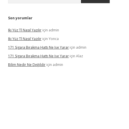
Son yorumlar
Iki Yüz Tl Nasıl Yazılır
için
admin
Iki Yüz Tl Nasıl Yazılır
için
Yonca
171 Sigara Bırakma Hattı Ne Işe Yarar
için
admin
171 Sigara Bırakma Hattı Ne Işe Yarar
için
Alaz
Bilim Nedir Ne Değildir
için
admin
ino