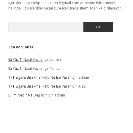
içerikleri,
backlinkpanelicomtr@gmail.com
adresine bildirmeniz
halinde, ilgili içerikler yasal süre içerisinde sitemizden kaldırılacaktır.
Arama
Son yorumlar
Iki Yüz Tl Nasıl Yazılır
için
admin
Iki Yüz Tl Nasıl Yazılır
için
Yonca
171 Sigara Bırakma Hattı Ne Işe Yarar
için
admin
171 Sigara Bırakma Hattı Ne Işe Yarar
için
Alaz
Bilim Nedir Ne Değildir
için
admin