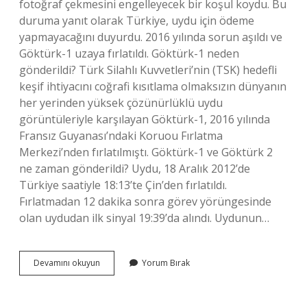
fotoğraf çekmesini engelleyecek bir koşul koydu. Bu
duruma yanıt olarak Türkiye, uydu için ödeme
yapmayacağını duyurdu. 2016 yılında sorun aşıldı ve
Göktürk-1 uzaya fırlatıldı. Göktürk-1 neden
gönderildi? Türk Silahlı Kuvvetleri’nin (TSK) hedefli
keşif ihtiyacını coğrafi kısıtlama olmaksızın dünyanın
her yerinden yüksek çözünürlüklü uydu
görüntüleriyle karşılayan Göktürk-1, 2016 yılında
Fransız Guyanası’ndaki Koruou Fırlatma
Merkezi’nden fırlatılmıştı. Göktürk-1 ve Göktürk 2
ne zaman gönderildi? Uydu, 18 Aralık 2012’de
Türkiye saatiyle 18:13’te Çin’den fırlatıldı.
Fırlatmadan 12 dakika sonra görev yörüngesinde
olan uydudan ilk sinyal 19:39’da alındı. Uydunun…
Göktürk-
Devamını okuyun
Yorum Bırak
1
Neden
Göktürk-