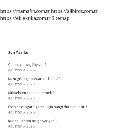
2
Den
https://mamafih.com.tr
https://allbirds.com.tr
Sonra
https://eklektika.com.tr
Sitemap
Gönderildi
Sidebar
Son Yazılar
Çankırı’da kaç köy var ?
Ağustos 9, 2026
Kuzu göbeği mantarı tadı nasıl ?
Ağustos 8, 2026
Müstehcen şaka ne demek ?
Ağustos 8, 2026
Esenler otogara gitmek için hangi durakta inilir ?
Ağustos 6, 2026
Kur’an-ı Kerim ne işe yarıyor ?
Ağustos 6, 2026