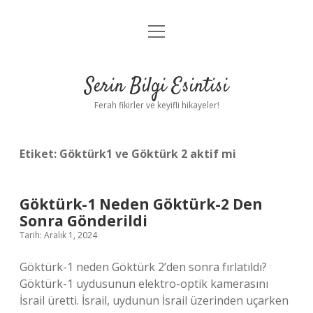
menüyü
Anasayfa
aç
Gizlilik Politikası
Serin Bilgi Esintisi
Yasal Uyarı
Ferah fikirler ve keyifli hikayeler!
Hakkımızda
Etiket:
Göktürk1 ve Göktürk 2 aktif mi
Göktürk-1 Neden Göktürk-2 Den
Sonra Gönderildi
Tarih: Aralık 1, 2024
Göktürk-1 neden Göktürk 2’den sonra fırlatıldı?
Göktürk-1 uydusunun elektro-optik kamerasını
İsrail üretti. İsrail, uydunun İsrail üzerinden uçarken