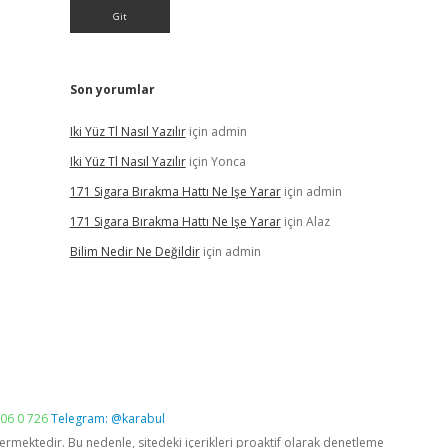
Son yorumlar
Iki Yüz Tl Nasıl Yazılır
için
admin
Iki Yüz Tl Nasıl Yazılır
için
Yonca
171 Sigara Bırakma Hattı Ne Işe Yarar
için
admin
171 Sigara Bırakma Hattı Ne Işe Yarar
için
Alaz
Bilim Nedir Ne Değildir
için
admin
06 0 726
Telegram: @karabul
vermektedir. Bu nedenle, sitedeki içerikleri proaktif olarak denetleme