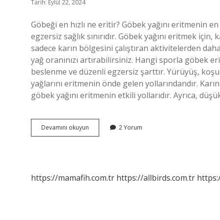
Tarih: Eylül 22, 2024
Göbeği en hızlı ne eritir? Göbek yağını eritmenin en
egzersiz sağlık sınırıdır. Göbek yağını eritmek için, 
sadece karın bölgesini çalıştıran aktivitelerden da
yağ oranınızı artırabilirsiniz. Hangi sporla göbek er
beslenme ve düzenli egzersiz şarttır. Yürüyüş, koşu,
yağlarını eritmenin önde gelen yollarındandır. Karın 
göbek yağını eritmenin etkili yollarıdır. Ayrıca, düşü
Hangi
Devamını okuyun
2 Yorum
Egzersizle
Göbek
Erir
https://mamafih.com.tr
https://allbirds.com.tr
https: