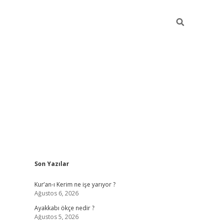
Sidebar
Son Yazılar
vdcasino
Kur’an-ı Kerim ne işe yarıyor ?
Ağustos 6, 2026
Ayakkabı ökçe nedir ?
Ağustos 5, 2026