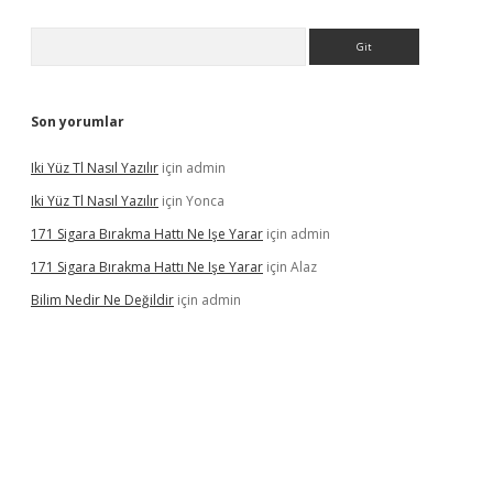
Arama
Son yorumlar
Iki Yüz Tl Nasıl Yazılır
için
admin
Iki Yüz Tl Nasıl Yazılır
için
Yonca
171 Sigara Bırakma Hattı Ne Işe Yarar
için
admin
171 Sigara Bırakma Hattı Ne Işe Yarar
için
Alaz
Bilim Nedir Ne Değildir
için
admin
ino