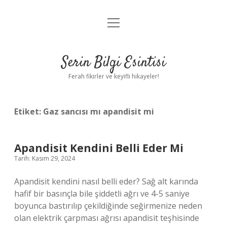
menüyü
Anasayfa
aç
Gizlilik Politikası
Serin Bilgi Esintisi
Yasal Uyarı
Ferah fikirler ve keyifli hikayeler!
Hakkımızda
Etiket:
Gaz sancısı mı apandisit mi
Apandisit Kendini Belli Eder Mi
Tarih: Kasım 29, 2024
Apandisit kendini nasıl belli eder? Sağ alt karında
hafif bir basınçla bile şiddetli ağrı ve 4-5 saniye
boyunca bastırılıp çekildiğinde seğirmenize neden
olan elektrik çarpması ağrısı apandisit teşhisinde