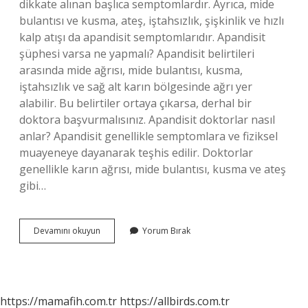
dikkate alınan başlıca semptomlardır. Ayrıca, mide
bulantısı ve kusma, ateş, iştahsızlık, şişkinlik ve hızlı
kalp atışı da apandisit semptomlarıdır. Apandisit
şüphesi varsa ne yapmalı? Apandisit belirtileri
arasında mide ağrısı, mide bulantısı, kusma,
iştahsızlık ve sağ alt karın bölgesinde ağrı yer
alabilir. Bu belirtiler ortaya çıkarsa, derhal bir
doktora başvurmalısınız. Apandisit doktorlar nasıl
anlar? Apandisit genellikle semptomlara ve fiziksel
muayeneye dayanarak teşhis edilir. Doktorlar
genellikle karın ağrısı, mide bulantısı, kusma ve ateş
gibi…
Apandisit
Devamını okuyun
Yorum Bırak
Kendini
Belli
Eder
Mi
https://mamafih.com.tr
https://allbirds.com.tr