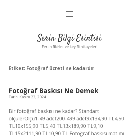
menüyü
Anasayfa
aç
Gizlilik Politikası
Serin Bilgi Esintisi
Yasal Uyarı
Ferah fikirler ve keyifli hikayeler!
Hakkımızda
Etiket:
Fotoğraf ücreti ne kadardır
Fotoğraf Baskısı Ne Demek
Tarih: Kasım 23, 2024
Bir fotoğraf baskısı ne kadar? Standart
ölçülerÖlçü1-49 adet200-499 adet9x134,90 TL4,50
TL10x155,90 TL5,40 TL13x189,90 TL9,10
TL15x2111,90 TL10,90 TL Fotoğraf baskısı mat mı