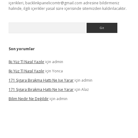
içerikleri,
backlinkpanelicomtr@gmail.com
adresine bildirmeniz
halinde, ilgili içerikler yasal süre içerisinde sitemizden kaldırılacaktır.
Arama
Son yorumlar
Iki Yüz Tl Nasıl Yazılır
için
admin
Iki Yüz Tl Nasıl Yazılır
için
Yonca
171 Sigara Bırakma Hattı Ne Işe Yarar
için
admin
171 Sigara Bırakma Hattı Ne Işe Yarar
için
Alaz
Bilim Nedir Ne Değildir
için
admin