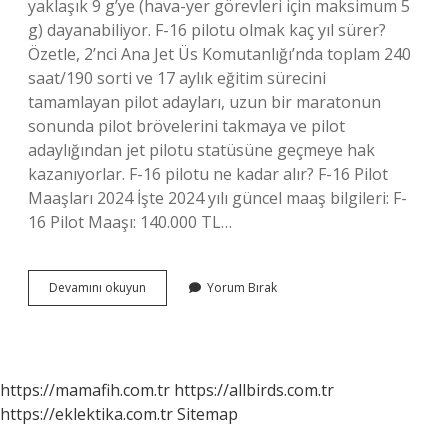
yaklaşık 9 g’ye (hava-yer görevleri için maksimum 5
g) dayanabiliyor. F-16 pilotu olmak kaç yıl sürer?
Özetle, 2’nci Ana Jet Üs Komutanlığı’nda toplam 240
saat/190 sorti ve 17 aylık eğitim sürecini
tamamlayan pilot adayları, uzun bir maratonun
sonunda pilot brövelerini takmaya ve pilot
adaylığından jet pilotu statüsüne geçmeye hak
kazanıyorlar. F-16 pilotu ne kadar alır? F-16 Pilot
Maaşları 2024 İşte 2024 yılı güncel maaş bilgileri: F-
16 Pilot Maaşı: 140.000 TL…
F
Devamını okuyun
Yorum Bırak
16
Pilotu
Silah
Taşır
Mı
https://mamafih.com.tr
https://allbirds.com.tr
https://eklektika.com.tr
Sitemap