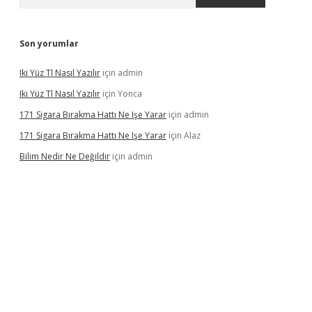
Son yorumlar
Iki Yüz Tl Nasıl Yazılır
için
admin
Iki Yüz Tl Nasıl Yazılır
için
Yonca
171 Sigara Bırakma Hattı Ne Işe Yarar
için
admin
171 Sigara Bırakma Hattı Ne Işe Yarar
için
Alaz
Bilim Nedir Ne Değildir
için
admin
ino