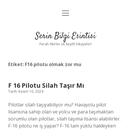
menüyü
Anasayfa
aç
Gizlilik Politikası
Serin Bilgi Esintisi
Yasal Uyarı
Ferah fikirler ve keyifli hikayeler!
Hakkımızda
Etiket:
F16 pilotu olmak zor mu
F 16 Pilotu Silah Taşır Mı
Tarih: Kasım 10, 2024
Pilotlar silah taşıyabiliyor mu? Havayolu pilot
lisansına sahip olan ve yolcu ve para taşımaktan
sorumlu olan pilotlar, silah taşıma lisansı alabilirler.
F-16 pilotu ne iş yapar? F-16 tam yüklü haldeyken