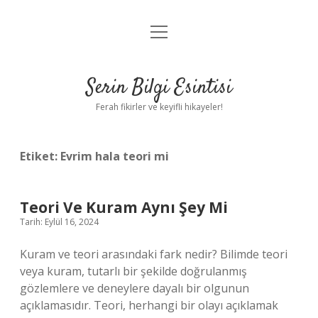
menüyü
Anasayfa
aç
Gizlilik Politikası
Serin Bilgi Esintisi
Yasal Uyarı
Ferah fikirler ve keyifli hikayeler!
Hakkımızda
Etiket:
Evrim hala teori mi
Teori Ve Kuram Aynı Şey Mi
Tarih: Eylül 16, 2024
Kuram ve teori arasındaki fark nedir? Bilimde teori
veya kuram, tutarlı bir şekilde doğrulanmış
gözlemlere ve deneylere dayalı bir olgunun
açıklamasıdır. Teori, herhangi bir olayı açıklamak