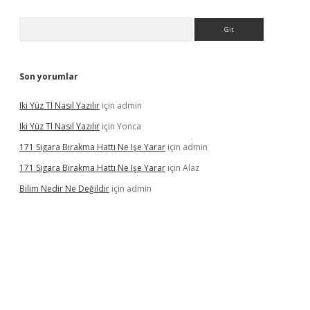
Arama
Son yorumlar
Iki Yüz Tl Nasıl Yazılır
için
admin
Iki Yüz Tl Nasıl Yazılır
için
Yonca
171 Sigara Bırakma Hattı Ne Işe Yarar
için
admin
171 Sigara Bırakma Hattı Ne Işe Yarar
için
Alaz
Bilim Nedir Ne Değildir
için
admin
ino