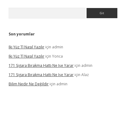
Arama
Son yorumlar
Iki Yüz Tl Nasıl Yazılır
için
admin
Iki Yüz Tl Nasıl Yazılır
için
Yonca
171 Sigara Bırakma Hattı Ne Işe Yarar
için
admin
171 Sigara Bırakma Hattı Ne Işe Yarar
için
Alaz
Bilim Nedir Ne Değildir
için
admin
ino