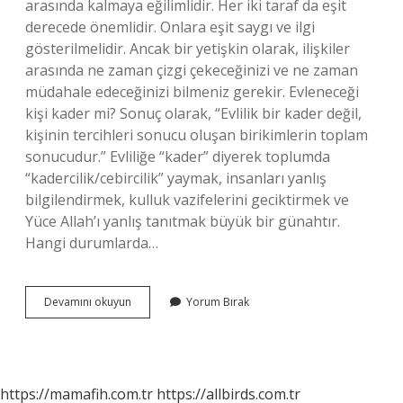
arasında kalmaya eğilimlidir. Her iki taraf da eşit
derecede önemlidir. Onlara eşit saygı ve ilgi
gösterilmelidir. Ancak bir yetişkin olarak, ilişkiler
arasında ne zaman çizgi çekeceğinizi ve ne zaman
müdahale edeceğinizi bilmeniz gerekir. Evleneceği
kişi kader mi? Sonuç olarak, “Evlilik bir kader değil,
kişinin tercihleri ​​sonucu oluşan birikimlerin toplam
sonucudur.” Evliliğe “kader” diyerek toplumda
“kadercilik/cebircilik” yaymak, insanları yanlış
bilgilendirmek, kulluk vazifelerini geciktirmek ve
Yüce Allah’ı yanlış tanıtmak büyük bir günahtır.
Hangi durumlarda…
Evlenilecek
Devamını okuyun
Yorum Bırak
Kişinin
Ailesi
Önemli
Mi
https://mamafih.com.tr
https://allbirds.com.tr