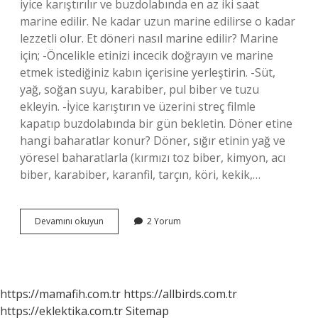
iyice karıştırılır ve buzdolabında en az iki saat
marine edilir. Ne kadar uzun marine edilirse o kadar
lezzetli olur. Et döneri nasıl marine edilir? Marine
için; -Öncelikle etinizi incecik doğrayın ve marine
etmek istediğiniz kabın içerisine yerleştirin. -Süt,
yağ, soğan suyu, karabiber, pul biber ve tuzu
ekleyin. -İyice karıştırın ve üzerini streç filmle
kapatıp buzdolabında bir gün bekletin. Döner etine
hangi baharatlar konur? Döner, sığır etinin yağ ve
yöresel baharatlarla (kırmızı toz biber, kimyon, acı
biber, karabiber, karanfil, tarçın, köri, kekik,…
Evde
Devamını okuyun
2 Yorum
Et
Döner
Nasıl
Marine
Edilir
https://mamafih.com.tr
https://allbirds.com.tr
https://eklektika.com.tr
Sitemap