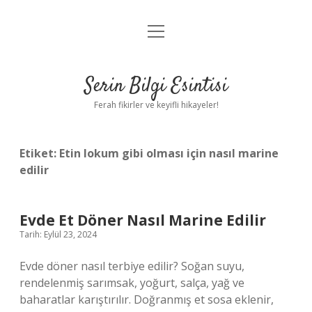
menüyü
Anasayfa
aç
Gizlilik Politikası
Serin Bilgi Esintisi
Yasal Uyarı
Ferah fikirler ve keyifli hikayeler!
Hakkımızda
Etiket:
Etin lokum gibi olması için nasıl marine
edilir
Evde Et Döner Nasıl Marine Edilir
Tarih: Eylül 23, 2024
Evde döner nasıl terbiye edilir? Soğan suyu,
rendelenmiş sarımsak, yoğurt, salça, yağ ve
baharatlar karıştırılır. Doğranmış et sosa eklenir,