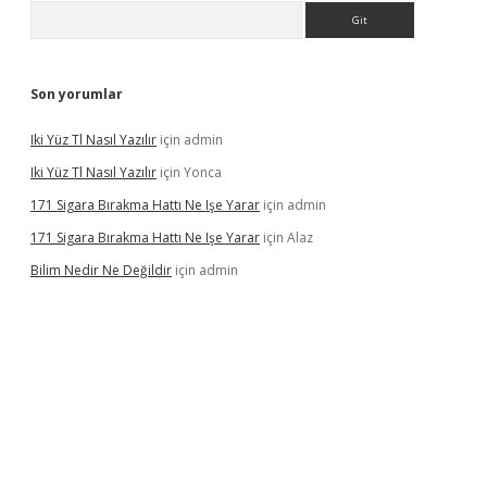
Arama
Son yorumlar
Iki Yüz Tl Nasıl Yazılır
için
admin
Iki Yüz Tl Nasıl Yazılır
için
Yonca
171 Sigara Bırakma Hattı Ne Işe Yarar
için
admin
171 Sigara Bırakma Hattı Ne Işe Yarar
için
Alaz
Bilim Nedir Ne Değildir
için
admin
ino