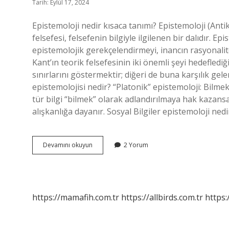
Tarih: Eylül 17, 2024
Epistemoloji nedir kısaca tanımı? Epistemoloji (Antik
felsefesi, felsefenin bilgiyle ilgilenen bir dalıdır. 
epistemolojik gerekçelendirmeyi, inancın rasyonalites
Kant’ın teorik felsefesinin iki önemli şeyi hedefledi
sınırlarını göstermektir; diğeri de buna karşılık gele
epistemolojisi nedir? “Platonik” epistemoloji: Bilmek 
tür bilgi “bilmek” olarak adlandırılmaya hak kazansa 
alışkanlığa dayanır. Sosyal Bilgiler epistemoloji ned
Epistemoloji
Devamını okuyun
2 Yorum
Nedir
Makale
https://mamafih.com.tr
https://allbirds.com.tr
https: