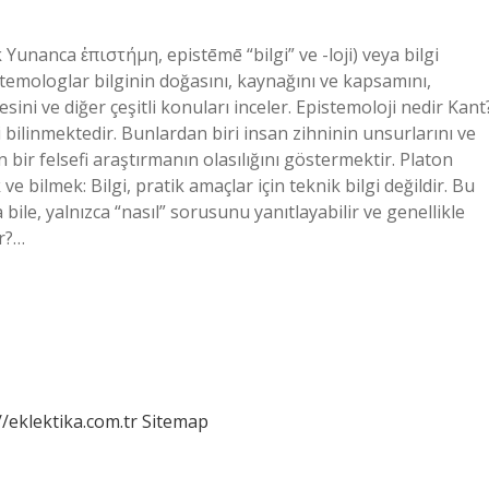
 Yunanca ἐπιστήμη, epistēmē “bilgi” ve -loji) veya bilgi
Epistemologlar bilginin doğasını, kaynağını ve kapsamını,
ini ve diğer çeşitli konuları inceler. Epistemoloji nedir Kant
ği bilinmektedir. Bunlardan biri insan zihninin unsurlarını ve
n bir felsefi araştırmanın olasılığını göstermektir. Platon
ve bilmek: Bilgi, pratik amaçlar için teknik bilgi değildir. Bu
bile, yalnızca “nasıl” sorusunu yanıtlayabilir ve genellikle
ir?…
//eklektika.com.tr
Sitemap