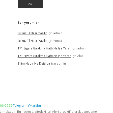
Son yorumlar
Iki Yüz Tl Nasıl Yazılır
için
admin
Iki Yüz Tl Nasıl Yazılır
için
Yonca
171 Sigara Bırakma Hattı Ne Işe Yarar
için
admin
171 Sigara Bırakma Hattı Ne Işe Yarar
için
Alaz
Bilim Nedir Ne Değildir
için
admin
06 0 726
Telegram: @karabul
vermektedir. Bu nedenle, sitedeki içerikleri proaktif olarak denetleme