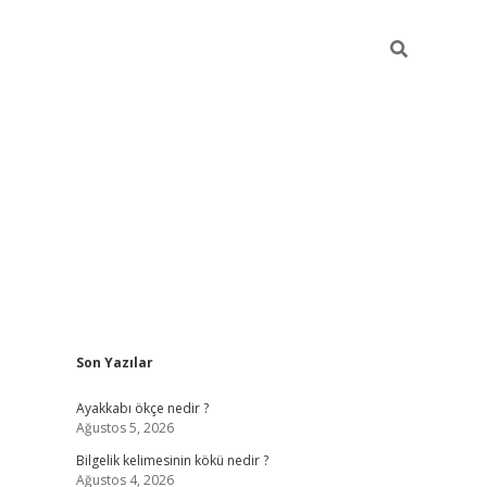
Sidebar
Son Yazılar
vdcasino
Ayakkabı ökçe nedir ?
Ağustos 5, 2026
Bilgelik kelimesinin kökü nedir ?
Ağustos 4, 2026