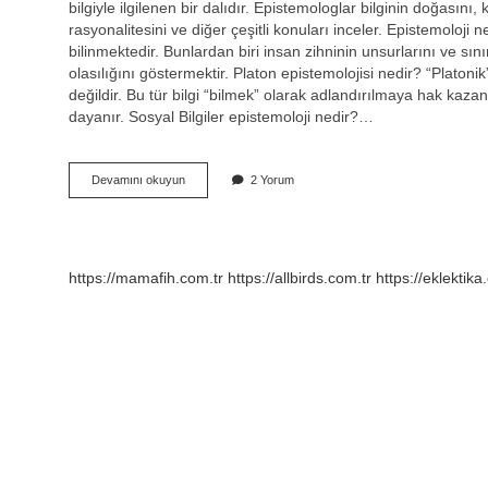
bilgiyle ilgilenen bir dalıdır. Epistemologlar bilginin doğasın
rasyonalitesini ve diğer çeşitli konuları inceler. Epistemoloji n
bilinmektedir. Bunlardan biri insan zihninin unsurlarını ve sını
olasılığını göstermektir. Platon epistemolojisi nedir? “Platonik”
değildir. Bu tür bilgi “bilmek” olarak adlandırılmaya hak kazans
dayanır. Sosyal Bilgiler epistemoloji nedir?…
Epistemoloji
Devamını okuyun
2 Yorum
Nedir
Makale
https://mamafih.com.tr
https://allbirds.com.tr
https://eklektika