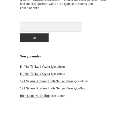
halinde, ilgili içerikler yasal süre içerisinde sitemizden
kaldırılacaktır.
Arama
Son yorumlar
Iki Yüz Tl Nasıl Yazılır
için
admin
Iki Yüz Tl Nasıl Yazılır
için
Yonca
171 Sigara Bırakma Hattı Ne Işe Yarar
için
admin
171 Sigara Bırakma Hattı Ne Işe Yarar
için
Alaz
Bilim Nedir Ne Değildir
için
admin