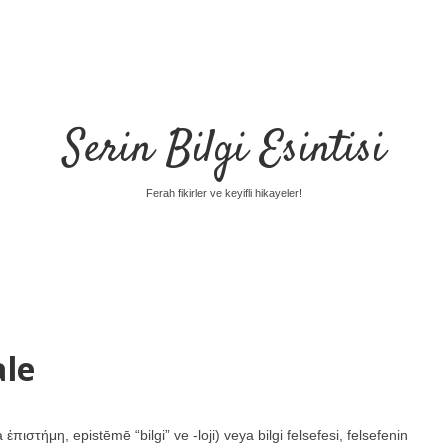
Serin Bilgi Esintisi
Ferah fikirler ve keyifli hikayeler!
ale
πιστήμη, epistēmē “bilgi” ve -loji) veya bilgi felsefesi, felsefenin