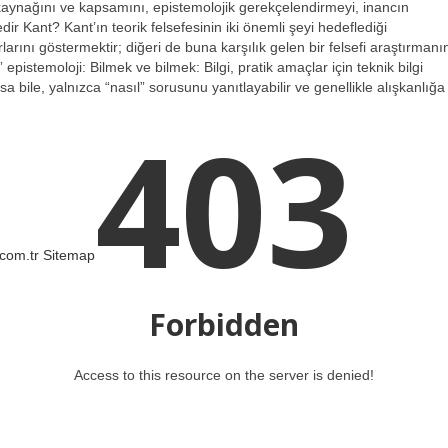
ı, kaynağını ve kapsamını, epistemolojik gerekçelendirmeyi, inancın
edir Kant? Kant’ın teorik felsefesinin iki önemli şeyi hedeflediği
rlarını göstermektir; diğeri de buna karşılık gelen bir felsefi araştırmanı
 epistemoloji: Bilmek ve bilmek: Bilgi, pratik amaçlar için teknik bilgi
a bile, yalnızca “nasıl” sorusunu yanıtlayabilir ve genellikle alışkanlığa
403
.com.tr
Sitemap
Forbidden
Access to this resource on the server is denied!