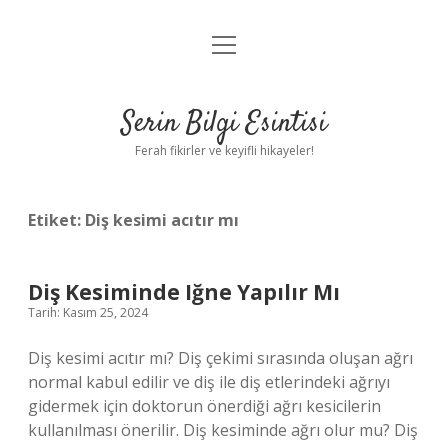
menüyü
Anasayfa
aç
Gizlilik Politikası
Serin Bilgi Esintisi
Yasal Uyarı
Ferah fikirler ve keyifli hikayeler!
Hakkımızda
Etiket:
Diş kesimi acıtır mı
Diş Kesiminde Iğne Yapılır Mı
Tarih: Kasım 25, 2024
Diş kesimi acıtır mı? Diş çekimi sırasında oluşan ağrı
normal kabul edilir ve diş ile diş etlerindeki ağrıyı
gidermek için doktorun önerdiği ağrı kesicilerin
kullanılması önerilir. Diş kesiminde ağrı olur mu? Diş