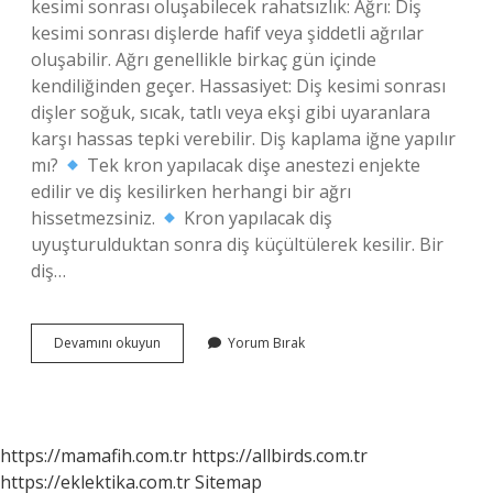
kesimi sonrası oluşabilecek rahatsızlık: Ağrı: Diş
kesimi sonrası dişlerde hafif veya şiddetli ağrılar
oluşabilir. Ağrı genellikle birkaç gün içinde
kendiliğinden geçer. Hassasiyet: Diş kesimi sonrası
dişler soğuk, sıcak, tatlı veya ekşi gibi uyaranlara
karşı hassas tepki verebilir. Diş kaplama iğne yapılır
mı?
Tek kron yapılacak dişe anestezi enjekte
edilir ve diş kesilirken herhangi bir ağrı
hissetmezsiniz.
Kron yapılacak diş
uyuşturulduktan sonra diş küçültülerek kesilir. Bir
diş…
Diş
Devamını okuyun
Yorum Bırak
Kesiminde
Iğne
Yapılır
Mı
https://mamafih.com.tr
https://allbirds.com.tr
https://eklektika.com.tr
Sitemap