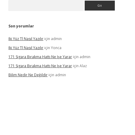
Arama
Son yorumlar
Iki Yüz Tl Nasıl Yazılır
için
admin
Iki Yüz Tl Nasıl Yazılır
için
Yonca
171 Sigara Bırakma Hattı Ne Işe Yarar
için
admin
171 Sigara Bırakma Hattı Ne Işe Yarar
için
Alaz
Bilim Nedir Ne Değildir
için
admin
ino