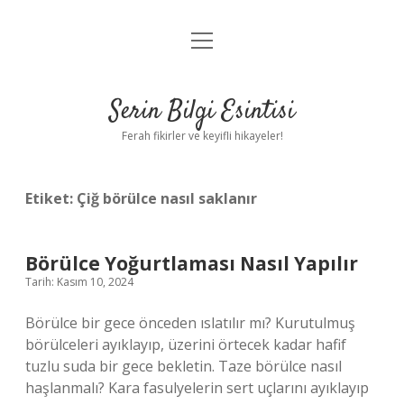
menüyü
Anasayfa
aç
Gizlilik Politikası
Serin Bilgi Esintisi
Yasal Uyarı
Ferah fikirler ve keyifli hikayeler!
Hakkımızda
Etiket:
Çiğ börülce nasıl saklanır
Börülce Yoğurtlaması Nasıl Yapılır
Tarih: Kasım 10, 2024
Börülce bir gece önceden ıslatılır mı? Kurutulmuş
börülceleri ayıklayıp, üzerini örtecek kadar hafif
tuzlu suda bir gece bekletin. Taze börülce nasıl
haşlanmalı? Kara fasulyelerin sert uçlarını ayıklayıp