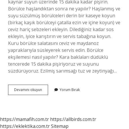
kaynar suyun üzerinde 15 dakika kadar pişirin.
Börülce haşlandıktan sonra ne yapılır? Haşlanmış ve
suyu süzülmüş börülceleri derin bir kaseye koyun
(birkaç kaşık börülceyi çatalla ezin ve içine koyun) ve
ceviz hariç sebzeleri ekleyin. Dilediğiniz kadar sos
ekleyin, iyice karıştırın ve servis tabağına koyun.
Kuru börülce salatasını ceviz ve maydanoz
yapraklarıyla süsleyerek servis edin. Börülce
ekşilemesi nasıl yapılır? Kara baklaları düdüklü
tencerede 15 dakika pişiriyoruz ve suyunu
süzdürüyoruz. Ezilmiş sarımsağı tuz ve zeytinyağı…
Börülce
Devamını okuyun
Yorum Bırak
Yoğurtlaması
Nasıl
Yapılır
https://mamafih.com.tr
https://allbirds.com.tr
https://eklektika.com.tr
Sitemap