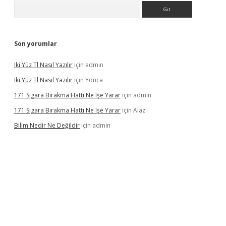
Arama
Son yorumlar
Iki Yüz Tl Nasıl Yazılır
için
admin
Iki Yüz Tl Nasıl Yazılır
için
Yonca
171 Sigara Bırakma Hattı Ne Işe Yarar
için
admin
171 Sigara Bırakma Hattı Ne Işe Yarar
için
Alaz
Bilim Nedir Ne Değildir
için
admin
ino